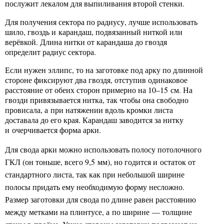
послужит лекалом для выпиливания второй стенки.
Для получения сектора по радиусу, лучше использовать
шило, гвоздь и карандаш, подвязанный ниткой или
верёвкой. Длина нитки от карандаша до гвоздя
определит радиус сектора.
Если нужен эллипс, то на заготовке под арку по длинной
стороне фиксируют два гвоздя, отступив одинаковое
расстояние от обеих сторон примерно на 10–15 см. На
гвозди привязывается нитка, так чтобы она свободно
провисала, а при натяжении вдоль кромки листа
доставала до его края. Карандаш заводится за нитку
и очерчивается форма арки.
Для свода арки можно использовать полосу потолочного
ГКЛ (он тоньше, всего 9,5 мм), но годится и остаток от
стандартного листа, так как при небольшой ширине
полосы придать ему необходимую форму несложно.
Размер заготовки для свода по длине равен расстоянию
между метками на плинтусе, а по ширине — толщине