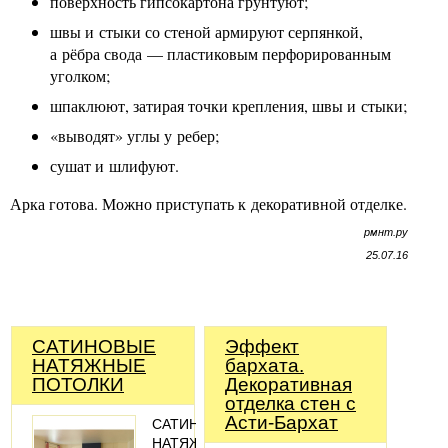
поверхность гипсокартона грунтуют;
швы и стыки со стеной армируют серпянкой,
а рёбра свода — пластиковым перфорированным
уголком;
шпаклюют, затирая точки крепления, швы и стыки;
«выводят» углы у ребер;
сушат и шлифуют.
Арка готова. Можно приступать к декоративной отделке.
рмнт.ру
25.07.16
САТИНОВЫЕ
Эффект
НАТЯЖНЫЕ
бархата.
ПОТОЛКИ
Декоративная
отделка стен с
Асти-Бархат
САТИНОВЫЕ
НАТЯЖНЫЕ