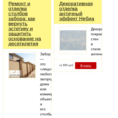
Ремонт и
Декоративная
отделка
отделка
столбов
античный
забора: как
эффект Небиа
вернуть
эстетику и
Декоративная
защитить
покраска
основание на
стен
десятилетия
в
стиле
Забор
античности
—
это
от 800 руб
Купить
«лицо»
любого
загородного
дома
или
коммерческого
объекта,
а
его
столбы