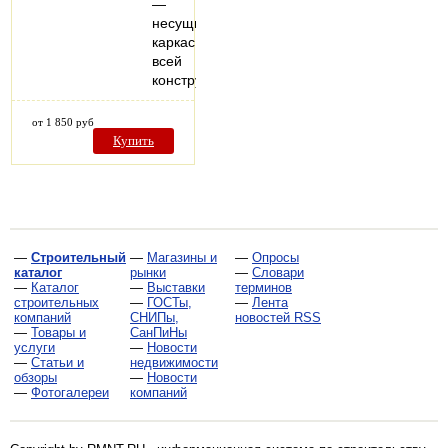
—
несущий
каркас
всей
конструкции
от 1 850 руб
Купить
—
Строительный
—
Магазины и
—
Опросы
каталог
рынки
—
Словари
—
Каталог
—
Выставки
терминов
строительных
—
ГОСТы,
—
Лента
компаний
СНИПы,
новостей RSS
—
Товары и
СанПиНы
услуги
—
Новости
—
Статьи и
недвижимости
обзоры
—
Новости
—
Фотогалереи
компаний