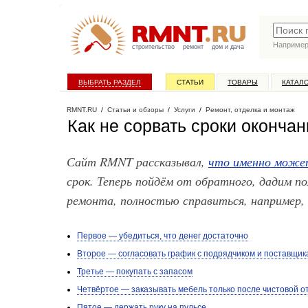
Наприме
строительство
ремонт
дом и дача
ВЫБРАТЬ РАЗДЕЛ
СТАТЬИ
ТОВАРЫ
КАТАЛ
RMNT.RU
/
Статьи и обзоры
/
Услуги
/
Ремонт, отделка и монтаж
Как не сорвать сроки оконча
Сайт RMNT рассказывал,
что именно може
срок. Теперь пойдём от обратного, дадим п
ремонта, полностью справиться, например, 
Первое — убедиться, что денег достаточно
Второе — согласовать график с подрядчиком и поставщик
Третье — покупать с запасом
Четвёртое — заказывать мебель только после чистовой о
Пятое — держать руку на пульсе