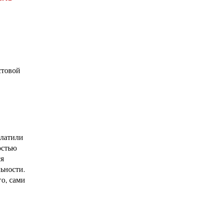
стовой
платили
остью
ся
льности.
го, сами