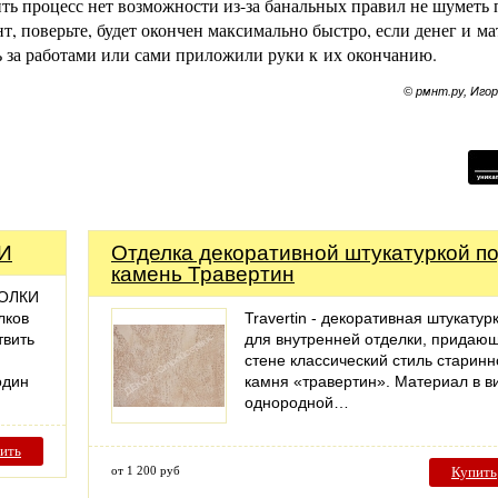
ить процесс нет возможности из-за банальных правил не шуметь 
т, поверьте, будет окончен максимально быстро, если денег и м
ль за работами или сами приложили руки к их окончанию.
© рмнт.ру, Иго
И
Отделка декоративной штукатуркой п
камень Травертин
ОЛКИ
лков
Travertin - декоративная штукатур
твить
для внутренней отделки, придаю
стене классический стиль старинн
один
камня «травертин». Материал в в
однородной…
ить
от 1 200 руб
Купить