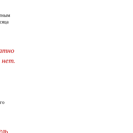
нтным
сяца
ратно
 нет.
ого
ель