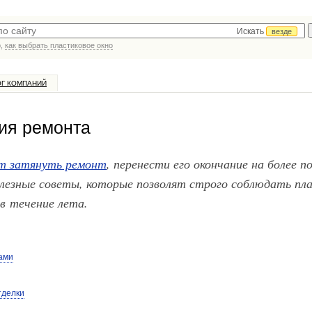
Искать
везде
р,
как выбрать пластиковое окно
ОГ КОМПАНИЙ
ния ремонта
т затянуть ремонт
, перенести его окончание на более п
олезные советы, которые позволят строго соблюдать пл
в течение лета.
ами
тделки