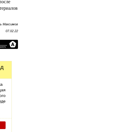
после
атериалов
рь Максимов
07.02.22
од
ка
щая
ого
иде