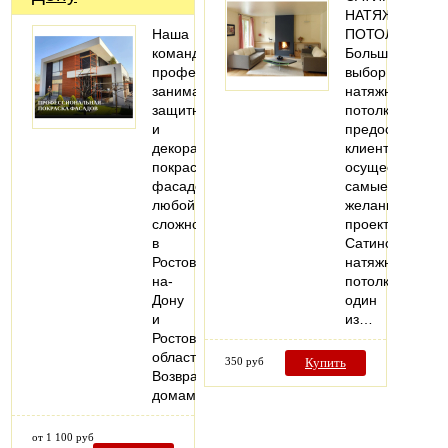
НАТЯЖНЫЕ
Наша
ПОТОЛКИ
команда
Большой
профессионально
выбор
занимается
натяжных
защитной
потолков
и
предоставляет
декоративной
клиенту
покраской
осуществить
фасадов
самые
любой
желанные
сложности
проекты.
в
Сатиновые
Ростове-
натяжные
на-
потолки-
Дону
один
и
из…
Ростовской
области.
350 руб
Купить
Возвращаем
домам…
от 1 100 руб