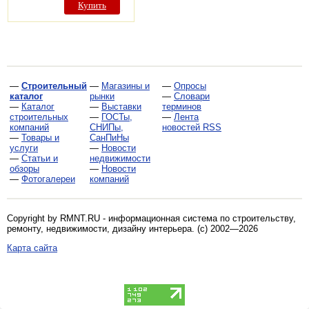
Купить
—
Строительный
—
Магазины и
—
Опросы
каталог
рынки
—
Словари
—
Каталог
—
Выставки
терминов
строительных
—
ГОСТы,
—
Лента
компаний
СНИПы,
новостей RSS
—
Товары и
СанПиНы
услуги
—
Новости
—
Статьи и
недвижимости
обзоры
—
Новости
—
Фотогалереи
компаний
Copyright by RMNT.RU - информационная система по
строительству,
ремонту, недвижимости, дизайну интерьера
. (c) 2002—2026
Карта сайта