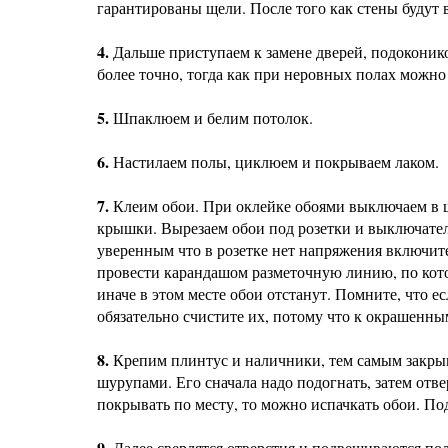
гарантированы щели. После того как стены будут 
4.
Дальше приступаем к замене дверей, подоконико
более точно, тогда как при неровных полах можно 
5.
Шпаклюем и белим потолок.
6.
Настилаем полы, циклюем и покрываем лаком.
7.
Клеим обои. При оклейке обоями выключаем в щ
крышки. Вырезаем обои под розетки и выключател
уверенным что в розетке нет напряжения включите
провести карандашом разметочную линию, по кото
иначе в этом месте обои отстанут. Помните, что ес
обязательно счистите их, потому что к окрашенны
8.
Крепим плинтус и наличники, тем самым закрыв
шурупами. Его сначала надо подогнать, затем отв
покрывать по месту, то можно испачкать обои. П
9.
Далее сверлятся отверстия и подвешиваются полк