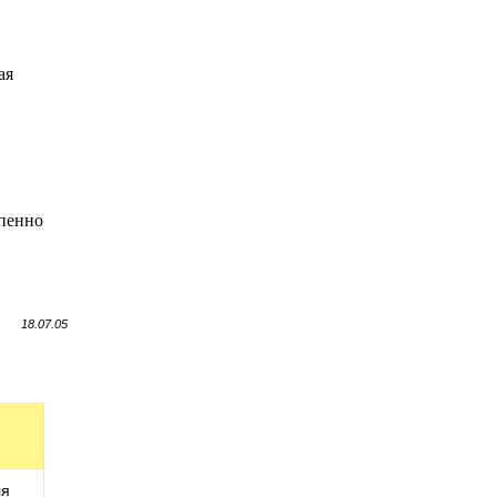
ая
епенно
18.07.05
ля