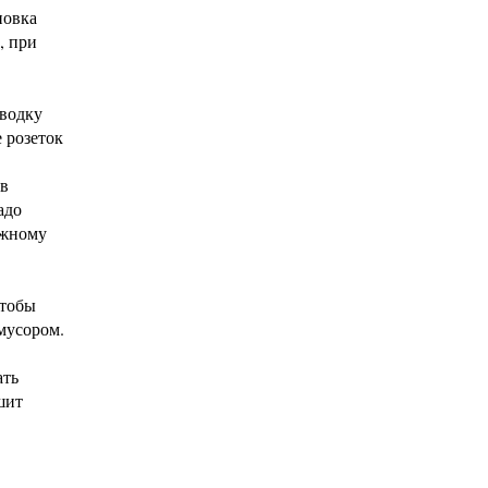
новка
, при
дводку
 розеток
 в
адо
ужному
чтобы
 мусором.
ать
шит