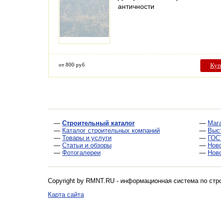
античности
от 800 руб
Куп
—
Строительный каталог
—
Маг
—
Каталог строительных компаний
—
Выс
—
Товары и услуги
—
ГОС
—
Статьи и обзоры
—
Нов
—
Фотогалереи
—
Нов
Copyright by RMNT.RU - информационная система по
стр
Карта сайта