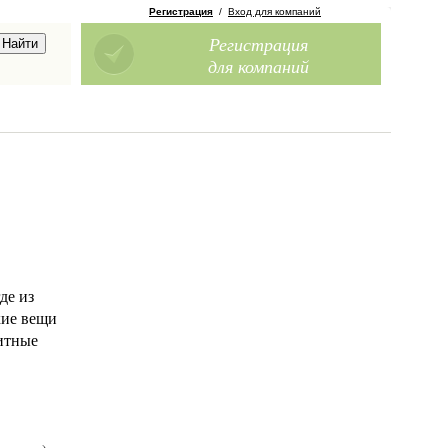
Регистрация
/
Вход для компаний
Регистрация
для компаний
де из
кие вещи
ритные