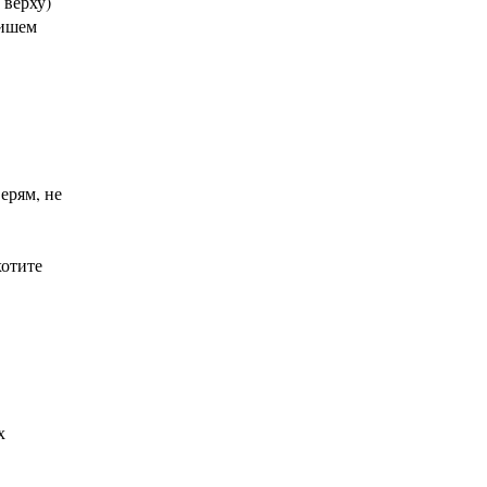
 верху)
пишем
ерям, не
хотите
х