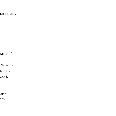
становить
чателей
а можно
смыть,
ски),
ваем
Если