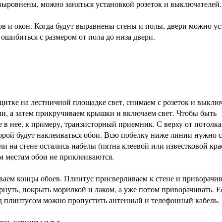
выровнены, можно заняться установкой розеток и выключателей.
в и окон. Когда будут выравнены стены и полы, двери можно у
ошибиться с размером от пола до низа двери.
итке на лестничной площадке свет, снимаем с розеток и выклю
и, а затем прикручиваем крышки и включаем свет. Чтобы быть
 в нее, к примеру, транзисторный приемник. С верху от потолк
рой будут наклеиваться обои. Всю побелку ниже линии нужно 
ли на стене остались набелы (пятна клеевой или известковой кра
м местам обои не приклеиваются.
аем концы обоев. Плинтус присверливаем к стене и приворачи
ернуть, покрыть морилкой и лаком, а уже потом приворачивать. 
од плинтусом можно пропустить антенный и телефонный кабель.
и, карнизы и т.д.