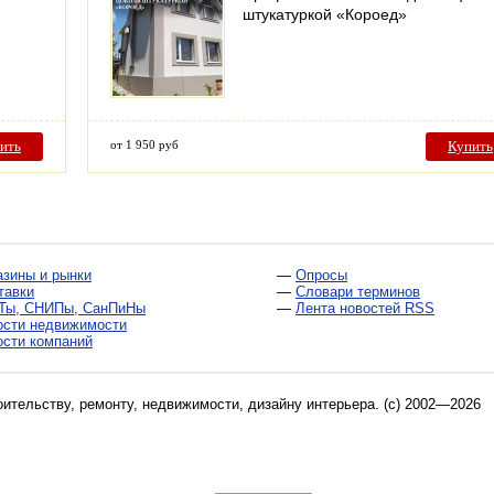
штукатуркой «Короед»
ить
от 1 950 руб
Купить
азины и рынки
—
Опросы
тавки
—
Словари терминов
Ты, СНИПы, СанПиНы
—
Лента новостей RSS
ости недвижимости
ости компаний
оительству, ремонту, недвижимости, дизайну интерьера
. (c) 2002—2026