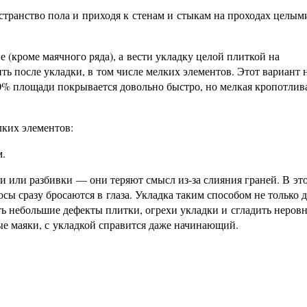
странство пола и приходя к стенам и стыкам на проходах целым
 (кроме маячного ряда), а вести укладку целой плиткой на
 после укладки, в том числе мелких элементов. Этот вариант 
0% площади покрывается довольно быстро, но мелкая кропотлива
лких элементов:
м.
тки или разбивки — они теряют смысл из-за слияния граней. В эт
ы сразу бросаются в глаза. Укладка таким способом не только д
ь небольшие дефекты плитки, огрехи укладки и сгладить неров
е маяки, с укладкой справится даже начинающий.