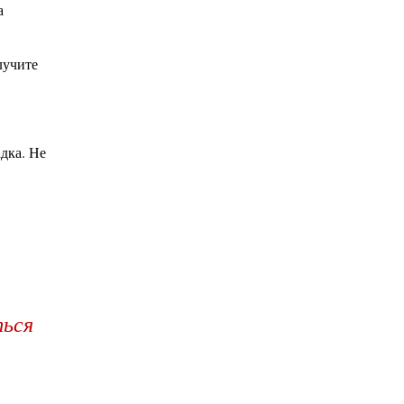
а
лучите
дка. Не
ться