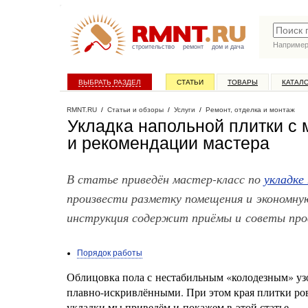
Наприме
строительство
ремонт
дом и дача
ВЫБРАТЬ РАЗДЕЛ
СТАТЬИ
ТОВАРЫ
КАТАЛ
RMNT.RU
/
Статьи и обзоры
/
Услуги
/
Ремонт, отделка и монтаж
Укладка напольной плитки с
и рекомендации мастера
В статье приведён мастер-класс по
укладке
произвести разметку помещения и экономну
инструкция содержит приёмы и советы проф
Порядок работы
Облицовка пола с нестабильным «колодезным» у
плавно-искривлёнными. При этом края плитки ров
укладки мы приведём и покажем в этой статье.