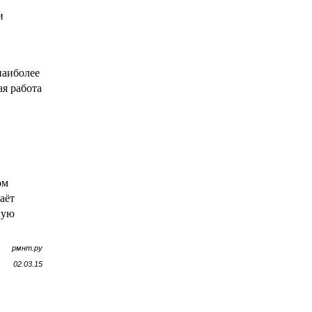
и
наиболее
я работа
ом
аёт
ную
рмнт.ру
02.03.15