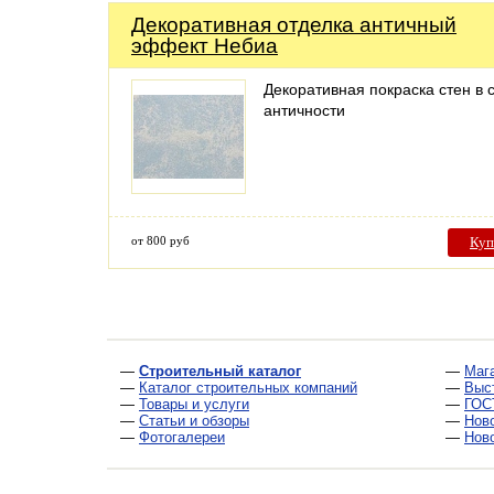
Декоративная отделка античный
эффект Небиа
Декоративная покраска стен в 
античности
от 800 руб
Куп
—
Строительный каталог
—
Маг
—
Каталог строительных компаний
—
Выс
—
Товары и услуги
—
ГОС
—
Статьи и обзоры
—
Нов
—
Фотогалереи
—
Нов