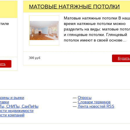
МАТОВЫЕ НАТЯЖНЫЕ ПОТОЛКИ
Матовые натяжные потолки В на
стиле
время натяжные потолки можно
разделить на виды: матовые пото
и глянцевые потолки. Глянцевый
потолок имеют в своей основе…
300 руб
Купить
ить
азины и рынки
—
Опросы
тавки
—
Словари терминов
Ты, СНИПы, СанПиНы
—
Лента новостей RSS
ости недвижимости
ости компаний