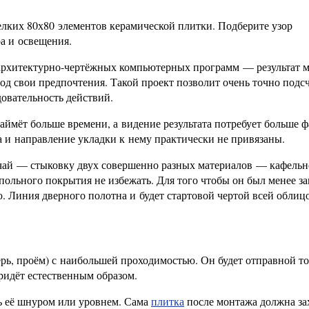
лких 80х80 элементов керамической плитки. Подберите узор
ра и освещения.
з архитектурно-чертёжных компьютерных программ — результат 
под свои предпочтения. Такой проект позволит очень точно подс
довательность действий.
займёт больше времени, а видение результата потребует больше ф
ка и направление укладки к нему практически не привязаны.
чай — стыковку двух совершенно разных материалов — кафель
апольного покрытия не избежать. Для того чтобы он был менее за
. Линия дверного полотна и будет стартовой чертой всей облиц
рь, проём) с наибольшей проходимостью. Он будет отправной т
придёт естественным образом.
ь её шнуром или уровнем. Сама
плитка
после монтажа должна за