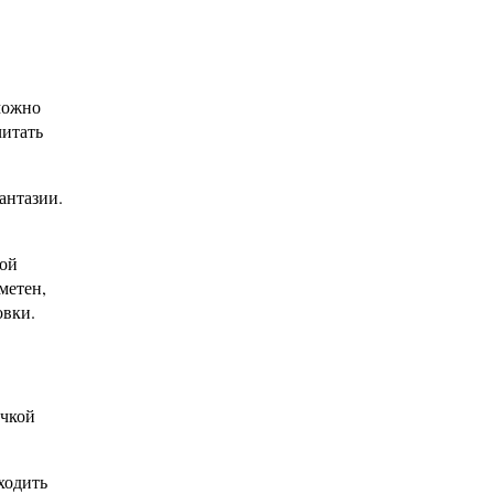
можно
читать
антазии.
ной
метен,
овки.
очкой
ходить