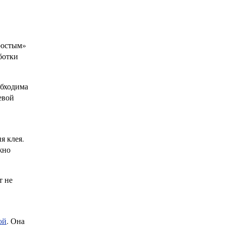
ростым»
ботки
обходима
евой
я клея.
жно
т не
ой
. Она