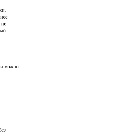
ки.
енее
 не
ный
ии можно
без