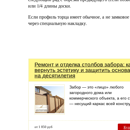
или 1/4 длины доски.
Если профиль торца имеет обычное, а не замковое
через специальную накладку.
Ремонт и отделка столбов забора: к
вернуть эстетику и защитить основ
на десятилетия
Забор — это «лицо» любого
загородного дома или
коммерческого объекта, а его 
— несущий каркас всей констр
от 1 850 руб
Куп