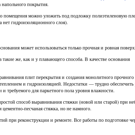
а напольного покрытия.
его помещения можно уложить под подложку полиэтиленовую пле
а нет гидроизоляционного слоя).
основания может использоваться только прочная и ровная поверх
 такие же, как и у плавающего способа. В качестве основания
ыравнивания плит перекрытия и создания монолитного прочного
утеплением и гидроизоляцией. Недостатки — трудно обеспечить
и и требуемого для паркетного пола уровня влажности.
ростой способ выравнивания стяжки (новой или старой) при н
м цементно-песчаная стяжка, но не намного.
ытий при реконструкции и ремонте. Все работы по подготовке ч