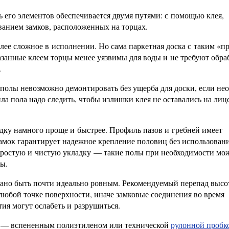
 его элементов обеспечивается двумя путями: с помощью клея,
ванием замков, расположенных на торцах.
лее сложное в исполнении. Но сама паркетная доска с таким «п
занные клеем торцы менее уязвимы для воды и не требуют обра
.
полы невозможно демонтировать без ущерба для доски, если не
ла пола надо следить, чтобы излишки клея не оставались на лиц
адку намного проще и быстрее. Профиль пазов и гребней имеет
амок гарантирует надежное крепление половиц без использовани
 простую и чистую укладку — такие полы при необходимости мо
ы.
ано быть почти идеально ровным. Рекомендуемый перепад высо
любой точке поверхности, иначе замковые соединения во время
ия могут ослабеть и разрушиться.
 — вспененным полиэтиленом или технической
рулонной пробк