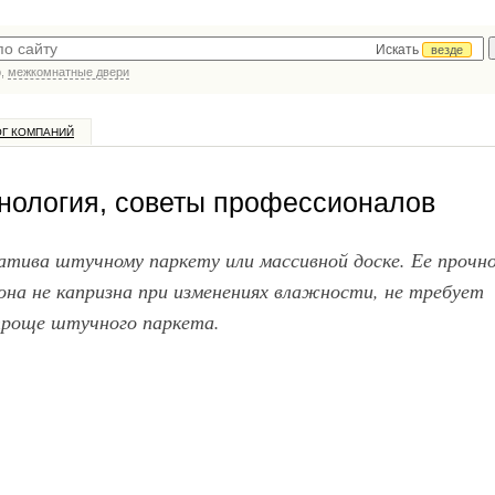
Искать
везде
р,
межкомнатные двери
ОГ КОМПАНИЙ
хнология, советы профессионалов
тива штучному паркету или массивной доске. Ее прочн
она не капризна при изменениях влажности, не требует
проще штучного паркета.