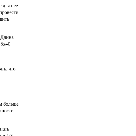
 для нее
 провести
ьшить
 Длина
,6х40
ять, что
ем больше
жности
нать
 в 1/3