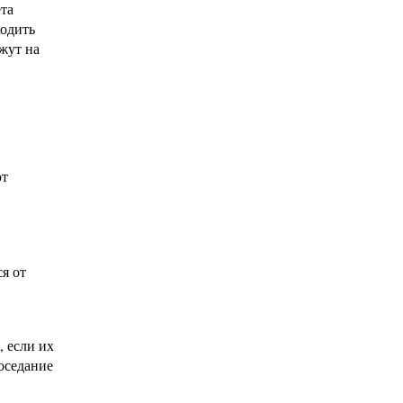
та
ходить
жут на
ют
я от
, если их
оседание