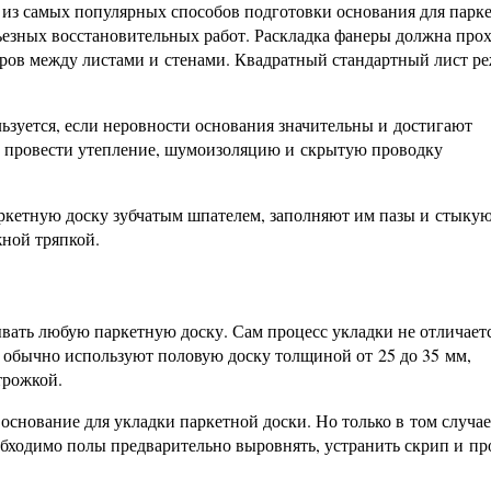
 из самых популярных способов подготовки основания для парке
рьезных восстановительных работ. Раскладка фанеры должна про
ров между листами и стенами. Квадратный стандартный лист ре
льзуется, если неровности основания значительны и достигают
о провести утепление, шумоизоляцию и скрытую проводку
аркетную доску зубчатым шпателем, заполняют им пазы и стыку
ной тряпкой.
ать любую паркетную доску. Сам процесс укладки не отличаетс
я обычно используют половую доску толщиной от 25 до 35 мм,
трожкой.
снование для укладки паркетной доски. Но только в том случае
обходимо полы предварительно выровнять, устранить скрип и пр