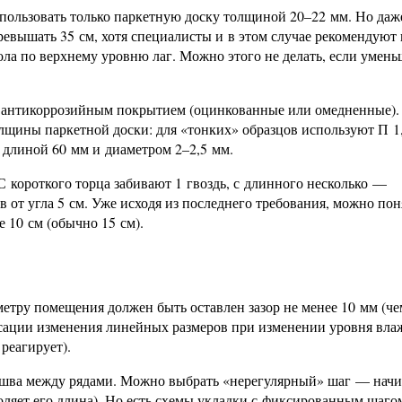
пользовать только паркетную доску толщиной 20–22 мм. Но даже
ревышать 35 см, хотя специалисты и в этом случае рекомендуют
ола по верхнему уровню лаг. Можно этого не делать, если умен
с антикоррозийным покрытием (оцинкованные или омедненные).
олщины паркетной доски: для «тонких» образцов используют П 1
 длиной 60 мм и диаметром 2–2,5 мм.
С короткого торца забивают 1 гвоздь, с длинного несколько —
в от угла 5 см. Уже исходя из последнего требования, можно пон
 10 см (обычно 15 см).
метру помещения должен быть оставлен зазор не менее 10 мм (ч
нсации изменения линейных размеров при изменении уровня вла
реагирует).
 шва между рядами. Можно выбрать «нерегулярный» шаг — начи
ляет его длина). Но есть схемы укладки с фиксированным шагом