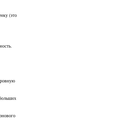
нку (это
ность.
 ровную
ебольших
ернового