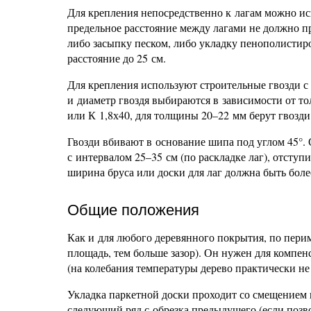
Для крепления непосредственно к лагам можно ис
предельное расстояние между лагами не должно п
либо засыпку песком, либо укладку пенополистир
расстояние до 25 см.
Для крепления используют строительные гвозди 
и диаметр гвоздя выбираются в зависимости от т
или К 1,8х40, для толщины 20–22 мм берут гвозди
Гвозди вбивают в основание шипа под углом 45°. 
с интервалом 25–35 см (по раскладке лаг), отступи
ширина бруса или доски для лаг должна быть более
Общие положения
Как и для любого деревянного покрытия, по пери
площадь, тем больше зазор). Он нужен для компе
(на колебания температуры дерево практически не 
Укладка паркетной доски проходит со смещением
следующий ряд с обрезка предыдущего (если позво