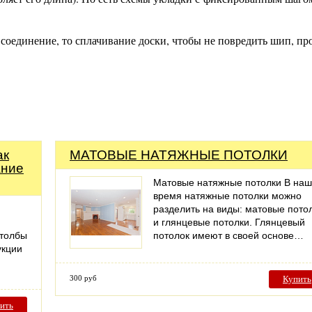
 соединение, то сплачивание доски, чтобы не повредить шип, пр
ак
МАТОВЫЕ НАТЯЖНЫЕ ПОТОЛКИ
ание
Матовые натяжные потолки В на
время натяжные потолки можно
разделить на виды: матовые пото
и глянцевые потолки. Глянцевый
столбы
потолок имеют в своей основе…
укции
300 руб
Купить
ить