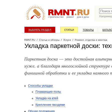
Наприме
строительство
ремонт
дом и дача
ВЫБРАТЬ РАЗДЕЛ
СТАТЬИ
ТОВАРЫ
КАТАЛ
RMNT.RU
/
Статьи и обзоры
/
Услуги
/
Ремонт, отделка и монтаж
Укладка паркетной доски: те
Паркетная доска — это достойная альтерна
хуже, а благодаря многослойной структуре 
финишной обработки и ее укладка намного 
Способы укладки
Плавающие полы
Укладка на клей
Крепление гвоздями
Общие положения