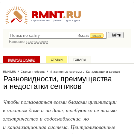
строительство
ремонт
дом и дача
Искать
везде
Например,
газонокосилки
ВЫБРАТЬ РАЗДЕЛ
СТАТЬИ
ТОВАРЫ
КАТАЛОГ КОМПАНИЙ
RMNT.RU
/
Статьи и обзоры
/
Инженерные системы
/
Канализация и дренаж
Разновидности, преимущества
и недостатки септиков
Чтобы пользоваться всеми благами цивилизации
в частном доме и на даче, требуются не только
электричество и водоснабжение, но
и канализационная система. Централизованные