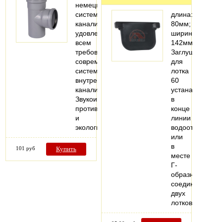
немецкая
система
длина:
канализации,
80мм;
удовлетворяющая
ширина:
всем
142мм
требованиям
Заглушка
современных
для
систем
лотка
внутренней
60
канализации.
устанавливает
Звукоизоляция,
в
противопожарная
конце
и
линии
экологическая…
водоотвода
или
в
101 руб
Купить
месте
Г-
образного
соединения
двух
лотков.