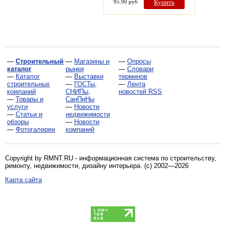
95.90 руб
Купить
—
Строительный
—
Магазины и
—
Опросы
каталог
рынки
—
Словари
—
Каталог
—
Выставки
терминов
строительных
—
ГОСТы,
—
Лента
компаний
СНИПы,
новостей RSS
—
Товары и
СанПиНы
услуги
—
Новости
—
Статьи и
недвижимости
обзоры
—
Новости
—
Фотогалереи
компаний
Copyright by RMNT.RU - информационная система по
строительству,
ремонту, недвижимости, дизайну интерьера
. (c) 2002—2026
Карта сайта