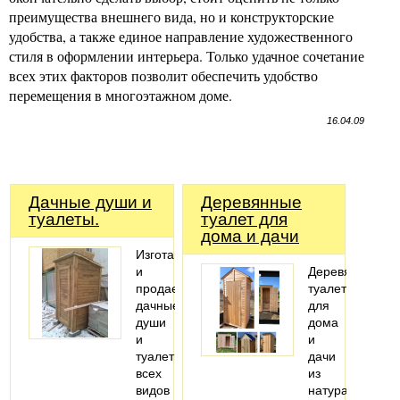
преимущества внешнего вида, но и конструкторские
удобства, а также единое направление художественного
стиля в оформлении интерьера. Только удачное сочетание
всех этих факторов позволит обеспечить удобство
перемещения в многоэтажном доме.
16.04.09
Дачные души и
Деревянные
туалеты.
туалет для
дома и дачи
Изготавливаем
и
Деревянные
продаем
туалеты
дачные
для
души
дома
и
и
туалеты
дачи
всех
из
видов
натурального