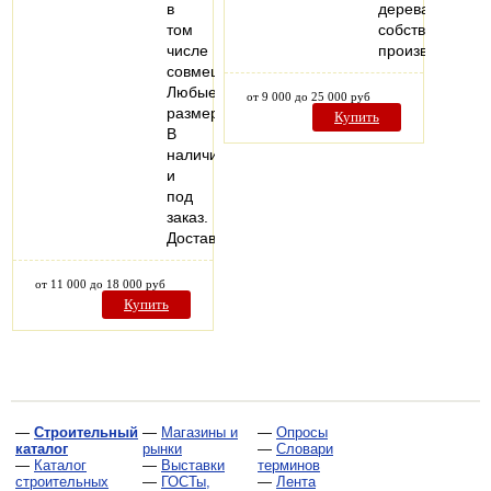
в
дерева,
том
собственного
числе
производства.
совмещенные.
Любые
от 9 000 до 25 000 руб
размеры.
Купить
В
наличии
и
под
заказ.
Доставка.
от 11 000 до 18 000 руб
Купить
—
Строительный
—
Магазины и
—
Опросы
каталог
рынки
—
Словари
—
Каталог
—
Выставки
терминов
строительных
—
ГОСТы,
—
Лента