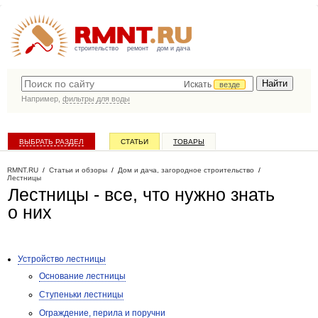
строительство
ремонт
дом и дача
Искать
везде
Например,
фильтры для воды
ВЫБРАТЬ РАЗДЕЛ
СТАТЬИ
ТОВАРЫ
КАТАЛОГ КОМПАНИЙ
RMNT.RU
/
Статьи и обзоры
/
Дом и дача, загородное строительство
/
Лестницы
Лестницы - все, что нужно знать
о них
Устройство лестницы
Основание лестницы
Ступеньки лестницы
Ограждение, перила и поручни