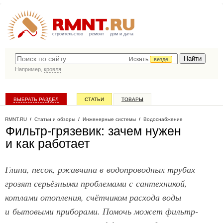
строительство
ремонт
дом и дача
Искать
везде
Например,
кровля
ВЫБРАТЬ РАЗДЕЛ
СТАТЬИ
ТОВАРЫ
КАТАЛОГ КОМПАНИЙ
RMNT.RU
/
Статьи и обзоры
/
Инженерные системы
/
Водоснабжение
Фильтр-грязевик: зачем нужен
и как работает
Глина, песок, ржавчина в водопроводных трубах
грозят серьёзными проблемами с сантехникой,
котлами отопления, счётчиком расхода воды
и бытовыми приборами. Помочь может фильтр-