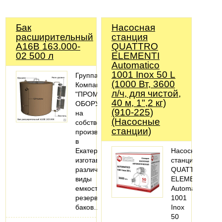
Бак
Насосная
расширительный
станция
А16В 163.000-
QUATTRO
02 500 л
ELEMENTI
Automatico
1001 Inox 50 L
Группа
(1000 Вт, 3600
Компаний
л/ч, для чистой,
"ПРОМЫШЛЕННОЕ
40 м, 1",2 кг)
ОБОРУДОВАНИЕ"
(910-225)
на
(Насосные
собственном
станции)
производстве
в
Екатеринбурге
Насосная
изготавливает
станция
различные
QUATTRO
виды
ELEMENTI
емкостей,
Automatico
резервуаров,
1001
баков…
Inox
50