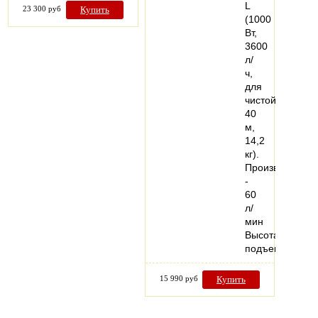
L
23 300 руб
Купить
(1000
Вт,
3600
л/
ч,
для
чистой,
40
м,
14,2
кг).
Производитель
-
60
л/
мин
Высота
подъема…
15 990 руб
Купить