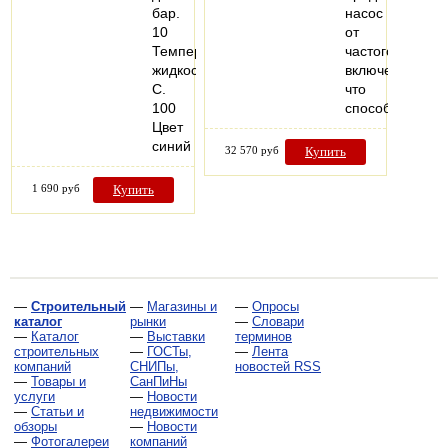
бар.
насос
10
от
Температура
частого
жидкости,
включения,
С.
что
100
способствует…
Цвет
синий
32 570 руб
Купить
1 690 руб
Купить
—
Строительный
—
Магазины и
—
Опросы
каталог
рынки
—
Словари
—
Каталог
—
Выставки
терминов
строительных
—
ГОСТы,
—
Лента
компаний
СНИПы,
новостей RSS
—
Товары и
СанПиНы
услуги
—
Новости
—
Статьи и
недвижимости
обзоры
—
Новости
—
Фотогалереи
компаний