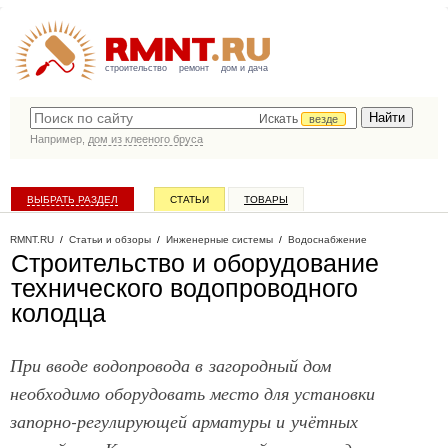
строительство
ремонт
дом и дача
Искать
везде
Например,
дом из клееного бруса
ВЫБРАТЬ РАЗДЕЛ
СТАТЬИ
ТОВАРЫ
КАТАЛОГ КОМПАНИЙ
RMNT.RU
/
Статьи и обзоры
/
Инженерные системы
/
Водоснабжение
Строительство и оборудование
технического водопроводного
колодца
При вводе водопровода в загородный дом
необходимо оборудовать место для установки
запорно-регулирующей арматуры и учётных