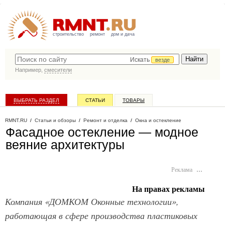
строительство
ремонт
дом и дача
Искать
везде
Например,
смесители
ВЫБРАТЬ РАЗДЕЛ
СТАТЬИ
ТОВАРЫ
КАТАЛОГ КОМПАНИЙ
RMNT.RU
/
Статьи и обзоры
/
Ремонт и отделка
/
Окна и остекление
Фасадное остекление — модное
веяние архитектуры
Реклама
…
На правах рекламы
Компания «ДОМКОМ Оконные технологии»,
работающая в сфере производства пластиковых