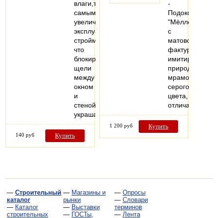
влаги,тем
-
самым
Подоконник
увеличивают
"Мёллер"
эксплуатацию
с
стройматериалов,потому
матовой
что
фактурой,
блокируют
имитирует
щели
природный
между
мрамор
окном
серого
и
цвета,
стеной,также
отличающийс
украшают…
1 200 руб
Купить
140 руб
Купить
—
Строительный
—
Магазины и
—
Опросы
каталог
рынки
—
Словари
—
Каталог
—
Выставки
терминов
строительных
—
ГОСТы,
—
Лента