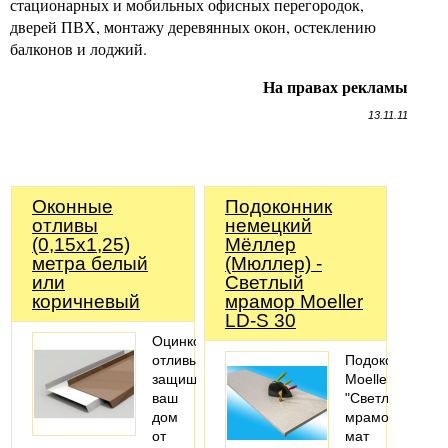
стационарных и мобильных офисных перегородок,
дверей ПВХ, монтажу деревянных окон, остеклению
балконов и лоджий.
На правах рекламы
13.11.11
Оконные
Подоконник
отливы
немецкий
(0,15х1,25)
Мёллер
метра белый
(Мюллер) -
или
Светлый
коричневый
мрамор Moeller
LD-S 30
Оцинкованные
отливы
Подоконник
защищают
Moeller
ваш
"Светлый
дом
мрамор"
от
мат