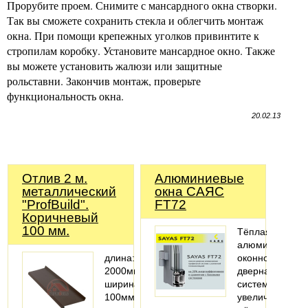
Прорубите проем. Снимите с мансардного окна створки.
Так вы сможете сохранить стекла и облегчить монтаж
окна. При помощи крепежных уголков привинтите к
стропилам коробку. Установите мансардное окно. Также
вы можете установить жалюзи или защитные
рольставни. Закончив монтаж, проверьте
функциональность окна.
20.02.13
Отлив 2 м.
Алюминиевые
металлический
окна САЯС
"ProfBuild".
FT72
Коричневый
100 мм.
Тёплая
алюминиевая
длина:
оконно-
2000мм;
дверная
ширина:
система
100мм;
увеличенной