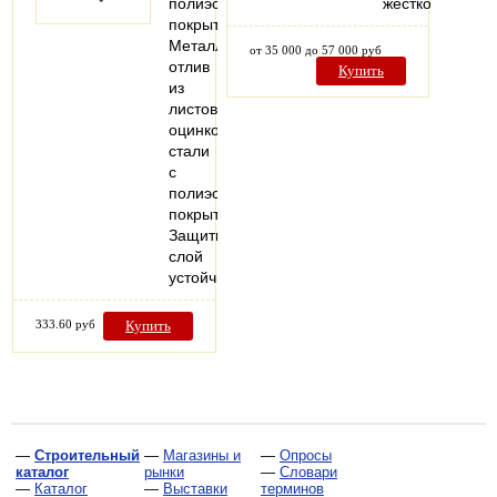
полиэстеровое
жёсткости.
покрытие
Металлический
от 35 000 до 57 000 руб
отлив
Купить
из
листовой
оцинкованной
стали
с
полиэстеровым
покрытием.
Защитный
слой
устойчив…
333.60 руб
Купить
—
Строительный
—
Магазины и
—
Опросы
каталог
рынки
—
Словари
—
Каталог
—
Выставки
терминов