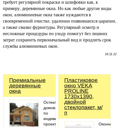
требует регулярной покраски и шлифовки как, к
примеру, деревянные окна. Но как любые другие виды
окон, алюминиевые окна также нуждаются в
своевременной очистке, удалении появившихся царапин,
а также смазке фурнитуры. Регулярный осмотр и
несложные процедуры по уходу помогут без лишних
затрат сохранить первоначальный вид и продлить срок
службы алюминиевых окон.
16.11.12
Премиальные
Пластиковое
деревянные
окно VEKA
окна
PROLINE
1730х1390,
двойной
Остекление
стеклопакет, м/
домов
п
по
индивидуальному
проекту
Оконная