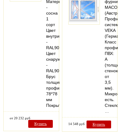
Материал
фурнитура
-
MACO
сосна
(Австрия).
1
Профильная
сорт
система:
Цвет
VEKA
внутри
(Германия).
-
Класс
RAL9016
профиля
Цвет
ПВХ:
снаружи
А
-
(толщина
RAL9016
стенок
Брус
от
толщиной
3,5
профиля
мм).
78*78
Микропроветри
мм
есть.
Покрытие…
Стеклопакеты:
…
от 20 232 руб
Купить
14 548 руб
Купить