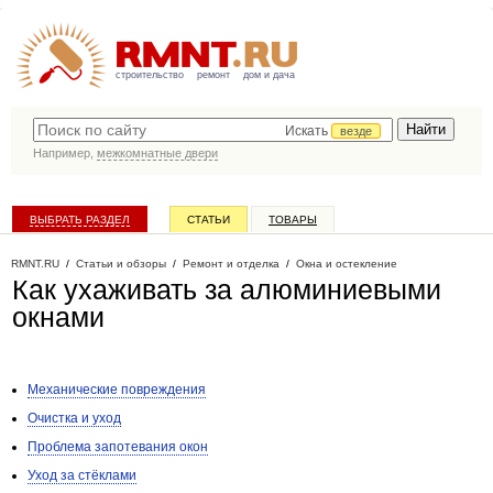
строительство
ремонт
дом и дача
Искать
везде
Например,
межкомнатные двери
ВЫБРАТЬ РАЗДЕЛ
СТАТЬИ
ТОВАРЫ
КАТАЛОГ КОМПАНИЙ
RMNT.RU
/
Статьи и обзоры
/
Ремонт и отделка
/
Окна и остекление
Как ухаживать за алюминиевыми
окнами
Механические повреждения
Очистка и уход
Проблема запотевания окон
Уход за стёклами