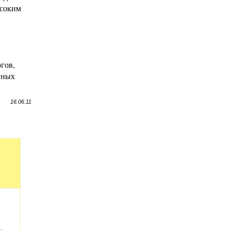
ысоким
гов,
нных
16.06.11
,
.