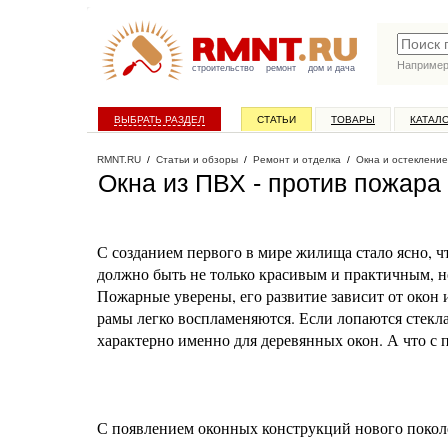
Наприме
строительство
ремонт
дом и дача
ВЫБРАТЬ РАЗДЕЛ
СТАТЬИ
ТОВАРЫ
КАТАЛ
RMNT.RU
/
Статьи и обзоры
/
Ремонт и отделка
/
Окна и остекление
Окна из ПВХ - против пожара
С созданием первого в мире жилища стало ясно, чт
должно быть не только красивым и практичным, н
Пожарные уверены, его развитие зависит от окон и
рамы легко воспламеняются. Если лопаются стекла
характерно именно для деревянных окон. А что с
С появлением оконных конструкций нового покол