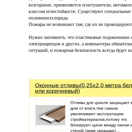
возгорание, применяются огнетушители, автомати
классом огнестойкости. Существуют специальные
поливинилхлорида.
Пожары не возникают там, где их не провоцируют
Нужно запомнить, что пластиковые подоконники н
электрощипцов и других, а компьютеры обязатель
ситуаций, и пожарная безопасность всегда будет н
Оконные отливы(0,25х2,0 метра бе
или коричневый)
Отливы для цоколя защищает 
дом от влаги,тем самым
увеличивают эксплуатацию
стройматериалов,потому что
блокируют щели между окном 
стеной,также украшают…