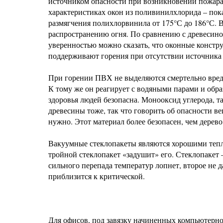
источником опасности при возникновении пожара
характеристиках окон из поливинилхлорида – пока
размягчения полихлорвинила от 175°С до 186°С. 
распространению огня. По сравнению с древесино
уверенностью можно сказать, что оконные констру
поддерживают горения при отсутствии источника 
При горении ПВХ не выделяются смертельно вредн
К тому же он реагирует с водяными парами и обра
здоровья людей безопасна. Монооксид углерода, т
древесины тоже, так что говорить об опасности 
нужно. Этот материал более безопасен, чем дерево
Вакуумные стеклопакеты являются хорошими тепло
тройной стеклопакет «задушит» его. Стеклопакет –
сильного перепада температур лопнет, второе не д
приблизится к критической.
Для офисов, под завязку начиненных компьютерно