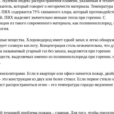
. Нулевой индекс распространения пламени, указанный в техни
затель, который говорит о негорючести материала. Температура
В ПВХ содержится 75% связанного хлора, который противодейст
й, ПВХ выделяет значительно меньше тепла при горении. С
кции из такого современного материала, как поливинилхлорид, 
огня.
ые вещества. Хлороводород имеет едкий запах и легко обнаруж
зует соляную кислоту. Концентрация столь незначительна, что д
ак называемый угарный газ без запаха, выделяется при горении
веществ, выделяемых именно из поливинилхлорида при горении, 
.
изоляторами. Если в квартире или офисе начнется пожар, двой
 это конструкция из двух или более стекол. Если первое стекло 
аст распространиться огню – его температура гораздо медленнее
й техникой проблема пожара – главная. Для того, чтобы предуп