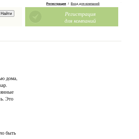
Регистрация
/
Вход для компаний
Регистрация
для компаний
ью дома,
жар.
евянные
ь. Это
ло быть