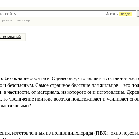
Искать
везде
р,
ремонт в квартире
ОГ КОМПАНИЙ
о без окна не обойтись. Однако всё, что является составной част
о и безопасным. Самое страшное бедствие для жильцов – это по
, в частности, от материала, из которого они изготовлены. Дер
, то увеличение притока воздуха поддерживает и усиливает огон
 пластиковыми?
ения, изготовленных из поливинилхлорида (ПВХ), окно переста