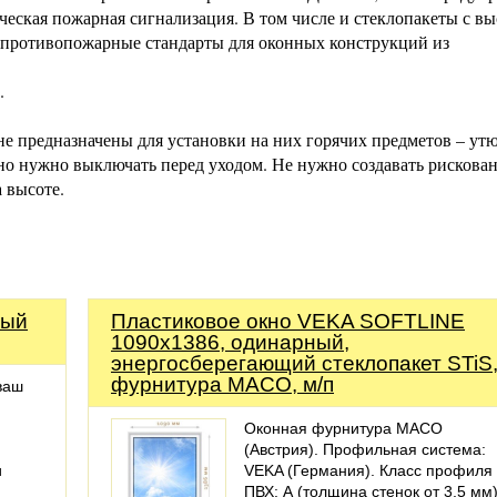
ческая пожарная сигнализация. В том числе и стеклопакеты с в
 противопожарные стандарты для оконных конструкций из
.
е предназначены для установки на них горячих предметов – утю
но нужно выключать перед уходом. Не нужно создавать рискова
а высоте.
лый
Пластиковое окно VEKA SOFTLINE
1090х1386, одинарный,
энергосберегающий стеклопакет STiS
фурнитура MACO, м/п
ваш
Оконная фурнитура MACO
(Австрия). Профильная система:
и
VEKA (Германия). Класс профиля
ПВХ: А (толщина стенок от 3,5 мм)