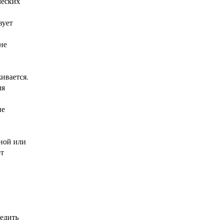
ческих
вует
не
ивается.
ля
не
ной или
от
редить