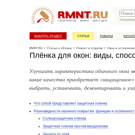
Наприме
строительство
ремонт
дом и дача
ВЫБРАТЬ РАЗДЕЛ
СТАТЬИ
ТОВАРЫ
КАТАЛ
RMNT.RU
/
Статьи и обзоры
/
Ремонт и отделка
/
Окна и остекление
Плёнка для окон: виды, спос
Улучшить характеристики обычного окна м
какие качества приобретает «защищенное» 
выбрать, установить, демонтировать и ух
Что собой представляет защитная пленка
Разновидности оконного покрытия: функции и особеннос
Солнцезащитная пленка
Защитная пленка против вандализма
Защита от огня