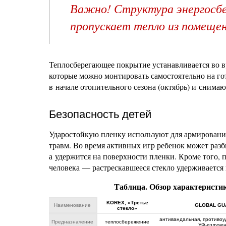
Важно! Структура энергосбер
пропускает тепло из помещен
Теплосберегающее покрытие устанавливается во 
которые можно монтировать самостоятельно на гот
в начале отопительного сезона (октябрь) и снима
Безопасность детей
Ударостойкую пленку используют для армирования
травм. Во время активных игр ребенок может разб
а удержится на поверхности пленки. Кроме того,
человека — растрескавшееся стекло удерживается 
Таблица. Обзор характеристи
KOREX, «Третье
Наименование
GLOBAL GU
стекло»
антивандальная, противоу
Предназначение
теплосбережение
УФ-излуче