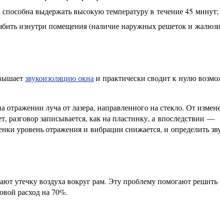
ка способна выдержать высокую температуру в течение 45 минут;
збить изнутри помещения (наличие наружных решеток и жалюз
овышает
звукоизоляцию окна
и практически сводит к нулю возмо
 отражении луча от лазера, направленного на стекло. От измен
т, разговор записывается, как на пластинку, а впоследствии —
нки уровень отражения и вибрации снижается, и определить зв
шают утечку воздуха вокруг рам. Эту проблему помогают решить
вой расход на 70%.