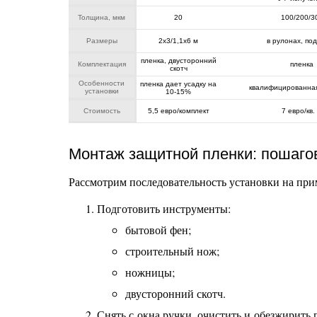
Толщина, мкм
20
100/200/3
Размеры
2х3/1,1х6 м
в рулонах, под
пленка, двусторонний
Комплектация
пленка
скотч
Особенности
пленка дает усадку на
квалифицированная
установки
10-15%
Стоимость
5,5 евро/комплект
7 евро/кв.
Монтаж защитной пленки: пошаго
Рассмотрим последовательность установки на при
Подготовить инструменты:
бытовой фен;
строительный нож;
ножницы;
двусторонний скотч.
Снять с окна ручки, очистить и обезжирить 