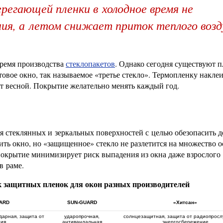
егающей пленки в холодное время не
ия, а летом снижает приток теплого возд
время производства
стеклопакетов
. Однако сегодня существуют п
овое окно, так называемое «третье стекло». Термопленку накле
ют весной. Покрытие желательно менять каждый год.
 стеклянных и зеркальных поверхностей с целью обезопасить д
ить окно, но «защищенное» стекло не разлетится на множество о
 покрытие минимизирует риск выпадения из окна даже взрослого
в раме.
к защитных пленок для окон разных производителей
ARD
SUN-GUARD
«Хитсан»
дарная, защита от
ударопрочная,
солнцезащитная, защита от радиопросл
ния
антивандальная
энергосбережение