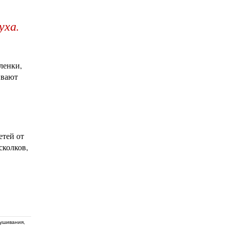
уха.
ленки,
ивают
етей от
сколков,
ушивания,