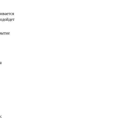
ивается
подойдет
рытие
а
;