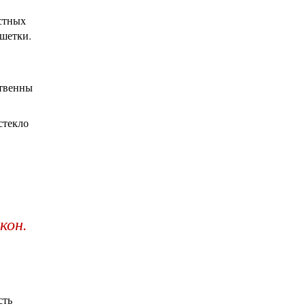
стных
ешетки.
ственны
стекло
кон.
сть