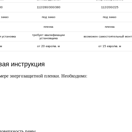
00
112/280/300/380
112/200/225
 заказ
под заказ
под заказ
пленка
пленка
требует квалификации
 установка
возможен самостоятельный мон
установщика
 м
от 20 евро/кв. м
от 15 евро/кв. м
вая инструкция
мере энергозащитной пленки. Необходимо:
поверхность рамы.