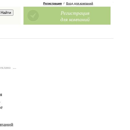
Регистрация
/
Вход для компаний
Регистрация
для компаний
Реклама
…
я
.
ве
омпаний