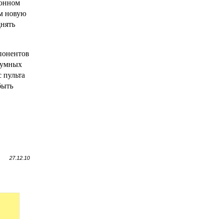
лонном
ем новую
нять
понентов
"умных
 пульта
быть
27.12.10