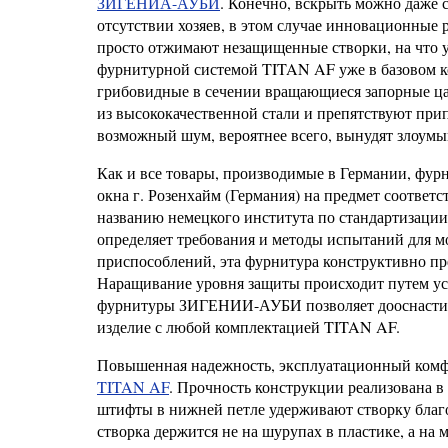
ЗИГЕНИА-АУБИ
. Конечно, вскрыть можно даже 
отсутствии хозяев, в этом случае инновационные
просто отжимают незащищенные створки, на что у
фурнитурной системой TITAN AF уже в базовом ко
грибовидные в сечении вращающиеся запорные ца
из высококачественной стали и препятствуют пр
возможный шум, вероятнее всего, вынудят злоумы
Как и все товары, производимые в Германии, фур
окна г. Розенхайм (Германия) на предмет соответ
названию немецкого института по стандартизации D
определяет требования и методы испытаний для
приспособлений, эта фурнитура конструктивно пр
Наращивание уровня защиты происходит путем ус
фурнитуры ЗИГЕНИИ-АУБИ позволяет дооснастить 
изделие с любой комплектацией TITAN AF.
Повышенная надежность, эксплуатационный комфо
TITAN AF
. Прочность конструкции реализована в
штифты в нижней петле удерживают створку благ
створка держится не на шурупах в пластике, а н