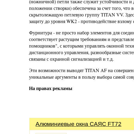
(ножничной) петли также служит устойчивости и 
положении створки) обеспечена за счет того, чт
скрытолежащую петлевую группу TITAN VV. Здесь
защиту до уровня WK2 - противодействие взлому с
Фурнитура - не просто набор элементов для соед
соответствует растущим требованиям и представ
помощников", с которыми управлять оконной техни
дистанционного управления, разнообразные систе
связаны с охранной сигнализацией и т.д.
Эти возможности выводят TITAN AF на совершенн
уникальные аргументы в пользу выбора самой со
На правах рекламы
Алюминиевые окна САЯС FT72