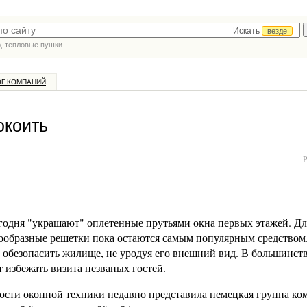
Искать
везде
р,
тепловые пушки
ОГ КОМПАНИЙ
окоить
годня "украшают" оплетенные прутьями окна первых этажей. Дл
ообразные решетки пока остаются самым популярным средством
б обезопасить жилище, не уродуя его внешний вид. В большинст
 избежать визита незваных гостей.
ости оконной техники недавно представила немецкая группа к