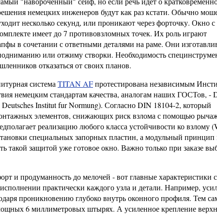
самый "навороченный" сейф, но если речь идет о кратковременн
 решения немецких инженеров будут как раз кстати. Обычно мо
ходит несколько секунд, или проникают через форточку. Окно с
мплекте имеет до 7 противовзломных точек. Их роль играют
пфы в сочетании с ответными деталями на раме. Они изготавли
иподниманию или отжиму створки. Необходимость специнструме
шленников отказаться от своих планов.
нитурная система
TITAN AF
протестирована независимым Инст
ствия немецким стандартам качества, аналогам наших ГОСТов, - 
eutsches Institut fur Normung). Согласно DIN 18104-2, который
 монтажных элементов, снижающих риск взлома с помощью рыча
едполагает реализацию любого класса устойчивости ко взлому (
тановки специальных запорных пластин, а модульный принцип 
такой защитой уже готовое окно. Важно только при заказе вы
рт и продуманность до мелочей - вот главные характеристики 
 исполнении практически каждого узла и детали. Например, ус
одаря проникновению глубоко внутрь оконного профиля. Тем с
а мощных 6 миллиметровых штырях. А усиленное крепление верх