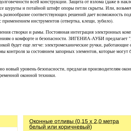
долговечности всей конструкции. Защита от взлома (даже в нак
о все шурупы и потайной штифт опоры петли скрыты. Или, возьм
 разнообразие соответствующих решений дает возможность под
 применением инструментов (отвертка, клещи, зубило).
инения створки и рамы. Постоянная интеграция электронных ком
лениям о комфорте и безопасности. ЗИГЕНИА-АУБИ предлагает 
кой будет еще легче: электромеханические ручки, работающие с
мы контроля за состоянием запорных элементов, которые могут 
о новый уровень безопасности, предлагая производителям окон
временной оконной техники.
Оконные отливы (0,15 х 2,0 метра
белый или коричневый)