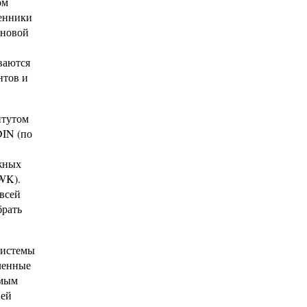
ом
шенники
 новой
ваются
нтов и
итутом
DIN (по
жных
WK).
всей
брать
системы
иленные
амым
ней