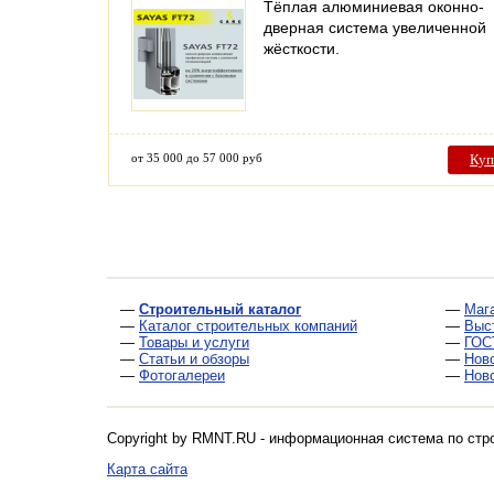
Тёплая алюминиевая оконно-
дверная система увеличенной
жёсткости.
от 35 000 до 57 000 руб
Куп
—
Строительный каталог
—
Маг
—
Каталог строительных компаний
—
Выс
—
Товары и услуги
—
ГОС
—
Статьи и обзоры
—
Нов
—
Фотогалереи
—
Нов
Copyright by RMNT.RU - информационная система по
стр
Карта сайта