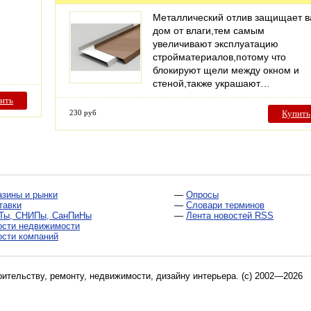
Металлический отлив защищает 
дом от влаги,тем самым
увеличивают эксплуатацию
стройматериалов,потому что
блокируют щели между окном и
стеной,также украшают…
ить
230 руб
Купить
азины и рынки
—
Опросы
тавки
—
Словари терминов
Ты, СНИПы, СанПиНы
—
Лента новостей RSS
ости недвижимости
ости компаний
оительству, ремонту, недвижимости, дизайну интерьера
. (c) 2002—2026