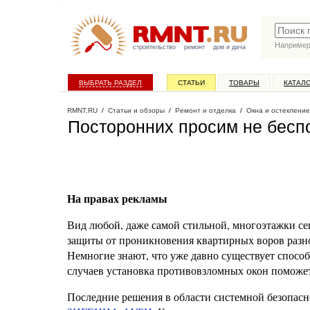
Наприме
строительство
ремонт
дом и дача
ВЫБРАТЬ РАЗДЕЛ
СТАТЬИ
ТОВАРЫ
КАТАЛ
RMNT.RU
/
Статьи и обзоры
/
Ремонт и отделка
/
Окна и остекление
Посторонних просим не бесп
На правах рекламы
Вид любой, даже самой стильной, многоэтажки се
защиты от проникновения квартирных воров разн
Немногие знают, что уже давно существует спосо
случаев установка противовзломных окон поможет
Последние решения в области системной безопасн