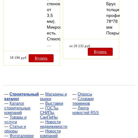
стенок
Брус
от
толщиной
3,5
профиля
мм).
78*78
Микропроветривание:
мм
есть.
Покрытие…
Стеклопакеты:
…
от 20 232 руб
Купить
18 196 руб
Купить
—
Строительный
—
Магазины и
—
Опросы
каталог
рынки
—
Словари
—
Каталог
—
Выставки
терминов
строительных
—
ГОСТы,
—
Лента
компаний
СНИПы,
новостей RSS
—
Товары и
СанПиНы
услуги
—
Новости
—
Статьи и
недвижимости
обзоры
—
Новости
—
Фотогалереи
компаний