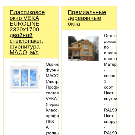
Пластиковое
Премиальные
окно VEKA
деревянные
EUROLINE
окна
2320х1700,
двойной
Остекление
стеклопакет,
домов
фурнитура
по
MACO, м/п
индивидуально
проекту
Оконная
Материал
фурнитура
-
MACO
сосна
(Австрия).
1
Профильная
сорт
система:
Цвет
VEKA
внутри
(Германия).
-
Класс
RAL9016
профиля
Цвет
ПВХ:
снаружи
А
-
(толщина
RAL9016