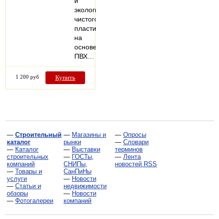
и
экологически
чистого
пластика
на
основе
ПВХ…
1 200 руб
Купить
—
Строительный
—
Магазины и
—
Опросы
каталог
рынки
—
Словари
—
Каталог
—
Выставки
терминов
строительных
—
ГОСТы,
—
Лента
компаний
СНИПы,
новостей RSS
—
Товары и
СанПиНы
услуги
—
Новости
—
Статьи и
недвижимости
обзоры
—
Новости
—
Фотогалереи
компаний