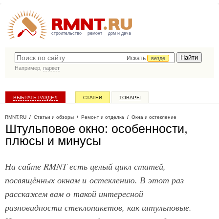
строительство
ремонт
дом и дача
Искать
везде
Например,
паркет
ВЫБРАТЬ РАЗДЕЛ
СТАТЬИ
ТОВАРЫ
КАТАЛОГ КОМПАНИЙ
RMNT.RU
/
Статьи и обзоры
/
Ремонт и отделка
/
Окна и остекление
Штульповое окно: особенности,
плюсы и минусы
На сайте RMNT есть целый цикл статей,
посвящённых окнам и остеклению. В этот раз
расскажем вам о такой интересной
разновидности стеклопакетов, как штульповые.