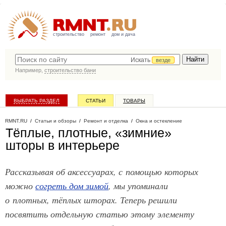
строительство
ремонт
дом и дача
Искать
везде
Например,
строительство бани
ВЫБРАТЬ РАЗДЕЛ
СТАТЬИ
ТОВАРЫ
КАТАЛОГ КОМПАНИЙ
RMNT.RU
/
Статьи и обзоры
/
Ремонт и отделка
/
Окна и остекление
Тёплые, плотные, «зимние»
шторы в интерьере
Рассказывая об аксессуарах, с помощью которых
можно
согреть дом зимой
, мы упоминали
о плотных, тёплых шторах. Теперь решили
посвятить отдельную статью этому элементу