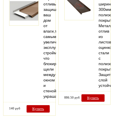
отливы
ширина:
защищают
300мм;
ваш
полиэстеровое
дом
покрытие
от
Металлический
влаги,тем
отлив
самым
из
увеличивают
листовой
эксплуатацию
оцинкованной
стройматериалов,потому
стали
что
с
блокируют
полиэстеровым
щели
покрытием.
между
Защитный
окном
слой
и
устойчив…
стеной,также
украшают…
886.50 руб
Купить
140 руб
Купить