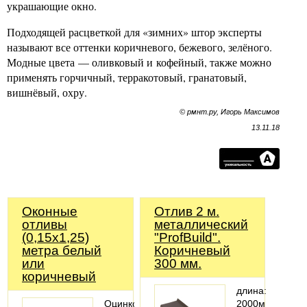
украшающие окно.
Подходящей расцветкой для «зимних» штор эксперты
называют все оттенки коричневого, бежевого, зелёного.
Модные цвета — оливковый и кофейный, также можно
применять горчичный, терракотовый, гранатовый,
вишнёвый, охру.
© рмнт.ру, Игорь Максимов
13.11.18
Оконные
Отлив 2 м.
отливы
металлический
(0,15х1,25)
"ProfBuild".
метра белый
Коричневый
или
300 мм.
коричневый
длина:
Оцинкованные
2000мм;