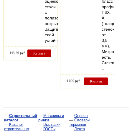
оцинкованной
Класс
стали
профиля
с
ПВХ:
полиэстеровым
А
покрытием.
(толщина
Защитный
стенок
слой
от
устойчив…
3,5
мм).
Микропроветри
443.20 руб
Купить
есть.
Стеклопакеты:
…
4 090 руб
Купить
—
Строительный
—
Магазины и
—
Опросы
каталог
рынки
—
Словари
—
Каталог
—
Выставки
терминов
строительных
—
ГОСТы,
—
Лента