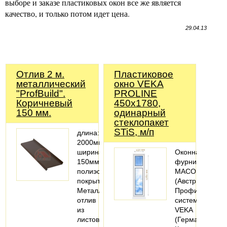
выборе и заказе пластиковых окон все же является
качество, и только потом идет цена.
29.04.13
Отлив 2 м.
Пластиковое
металлический
окно VEKA
"ProfBuild".
PROLINE
Коричневый
450х1780,
150 мм.
одинарный
стеклопакет
STiS, м/п
длина:
2000мм;
ширина:
Оконная
150мм;
фурнитура
полиэстеровое
MACO
покрытие
(Австрия).
Металлический
Профильная
отлив
система:
из
VEKA
листовой
(Германия).