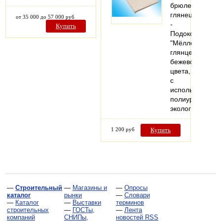
брюле"
глянец
от 35 000 до 57 000 руб
-
Купить
Подоконники
"Мёллер"
глянцевые
бежевого
цвета,
с
использование
полиуретаново
экологически…
1 200 руб
Купить
—
Строительный
—
Магазины и
—
Опросы
каталог
рынки
—
Словари
—
Каталог
—
Выставки
терминов
строительных
—
ГОСТы,
—
Лента
компаний
СНИПы,
новостей RSS