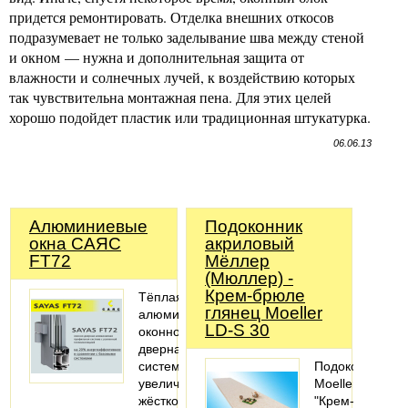
придется ремонтировать. Отделка внешних откосов
подразумевает не только заделывание шва между стеной
и окном — нужна и дополнительная защита от
влажности и солнечных лучей, к воздействию которых
так чувствительна монтажная пена. Для этих целей
хорошо подойдет пластик или традиционная штукатурка.
06.06.13
Алюминиевые
Подоконник
окна САЯС
акриловый
FT72
Мёллер
(Мюллер) -
Крем-брюле
Тёплая
глянец Moeller
алюминиевая
LD-S 30
оконно-
дверная
система
Подоконник
увеличенной
Moeller
жёсткости.
"Крем-