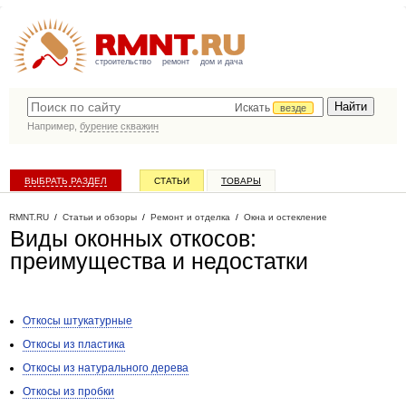
строительство
ремонт
дом и дача
Искать
везде
Например,
бурение скважин
ВЫБРАТЬ РАЗДЕЛ
СТАТЬИ
ТОВАРЫ
КАТАЛОГ КОМПАНИЙ
RMNT.RU
/
Статьи и обзоры
/
Ремонт и отделка
/
Окна и остекление
Виды оконных откосов:
преимущества и недостатки
Откосы штукатурные
Откосы из пластика
Откосы из натурального дерева
Откосы из пробки