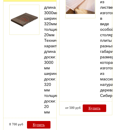
из
длина
лиственницы
3000мм;
изготовлен
ширина:
в
320мм;
виде
толщина:
особой
20мм
столярной
Технические
плиты
характеристики
разных
длина
габаритных
доски:
размеров,
3000
которая
мм
изготовлена
ширина
из
доски:
массива
320
натурального
мм
дерева
толщина
Сибирская…
доски:
20
от 500 руб
Купить
мм
8 700 руб
Купить