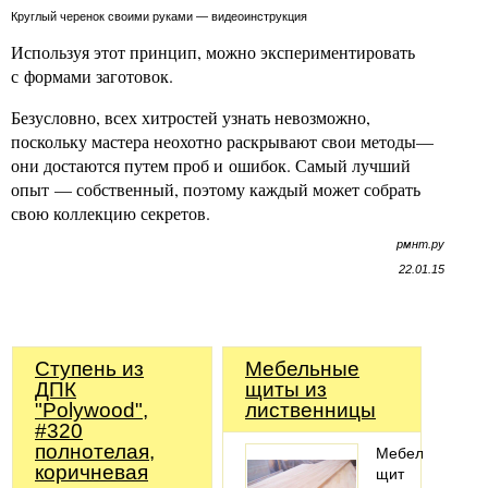
Круглый черенок своими руками — видеоинструкция
Используя этот принцип, можно экспериментировать
с формами заготовок.
Безусловно, всех хитростей узнать невозможно,
поскольку мастера неохотно раскрывают свои методы—
они достаются путем проб и ошибок. Самый лучший
опыт — собственный, поэтому каждый может собрать
свою коллекцию секретов.
рмнт.ру
22.01.15
Ступень из
Мебельные
ДПК
щиты из
"Polywood",
лиственницы
#320
полнотелая,
Мебельный
коричневая
щит