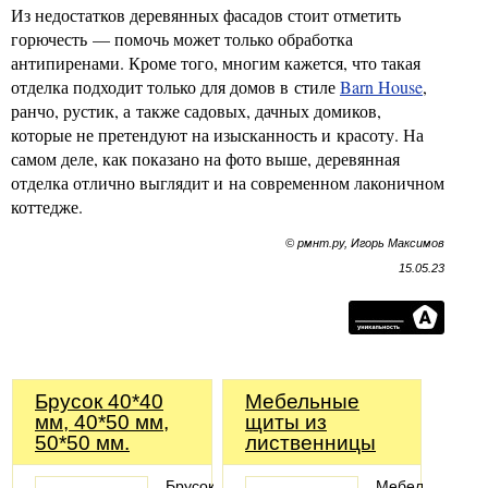
Из недостатков деревянных фасадов стоит отметить
горючесть — помочь может только обработка
антипиренами. Кроме того, многим кажется, что такая
отделка подходит только для домов в стиле
Barn House
,
ранчо, рустик, а также садовых, дачных домиков,
которые не претендуют на изысканность и красоту. На
самом деле, как показано на фото выше, деревянная
отделка отлично выглядит и на современном лаконичном
коттедже.
© рмнт.ру, Игорь Максимов
15.05.23
Брусок 40*40
Мебельные
мм, 40*50 мм,
щиты из
50*50 мм.
лиственницы
Брусок
Мебельный