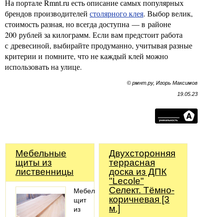
На портале Rmnt.ru есть описание самых популярных
брендов производителей
столярного клея
. Выбор велик,
стоимость разная, но всегда доступна — в районе
200 рублей за килограмм. Если вам предстоит работа
с древесиной, выбирайте продуманно, учитывая разные
критерии и помните, что не каждый клей можно
использовать на улице.
© рмнт.ру, Игорь Максимов
19.05.23
Мебельные
Двухсторонняя
щиты из
террасная
лиственницы
доска из ДПК
"Lecole"
Селект. Тёмно-
Мебельный
коричневая [3
щит
м.]
из