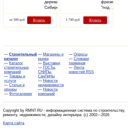
дерева
фрезеованием
Сибирская…
"под…
от 500 руб
Купить
1 740 руб
Купить
—
Строительный
—
Магазины и
—
Опросы
каталог
рынки
—
Словари
—
Каталог
—
Выставки
терминов
строительных
—
ГОСТы,
—
Лента
компаний
СНИПы,
новостей RSS
—
Товары и
СанПиНы
услуги
—
Новости
—
Статьи и
недвижимости
обзоры
—
Новости
—
Фотогалереи
компаний
Copyright by RMNT.RU - информационная система по
строительству,
ремонту, недвижимости, дизайну интерьера
. (c) 2002—2026
Карта сайта