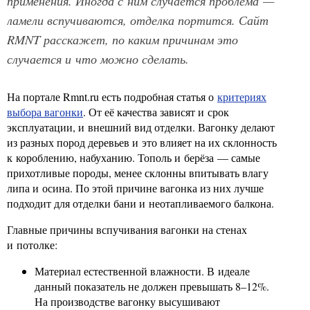
применения. Иногда с ним случается проблема —
ламели вспучиваются, отделка портится. Сайт
RMNT расскажет, по каким причинам это
случается и что можно сделать.
На портале Rmnt.ru есть подробная статья о
критериях
выбора вагонки
. От её качества зависят и срок
эксплуатации, и внешний вид отделки. Вагонку делают
из разных пород деревьев и это влияет на их склонность
к короблению, набуханию. Тополь и берёза — самые
прихотливые породы, менее склонны впитывать влагу
липа и осина. По этой причине вагонка из них лучше
подходит для отделки бани и неотапливаемого балкона.
Главные причины вспучивания вагонки на стенах
и потолке:
Материал естественной влажности. В идеале
данный показатель не должен превышать 8–12%.
На производстве вагонку высушивают