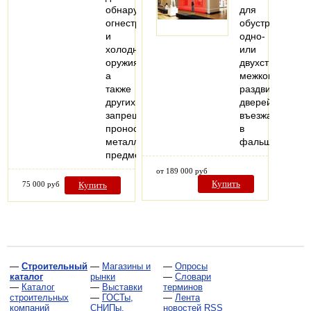
обнаружения
для
огнестрельного
обустройства
и
одно-
холодного
или
оружия,
двухстворчатых
а
межкомнатных
также
раздвижных
других
дверей,
запрещенных
въезжающих
проносу
в
металлических
фальшстену..
предметов…
от 189 000 руб
Купить
75 000 руб
Купить
—
Строительный
—
Магазины и
—
Опросы
каталог
рынки
—
Словари
—
Каталог
—
Выставки
терминов
строительных
—
ГОСТы,
—
Лента
компаний
СНИПы,
новостей RSS