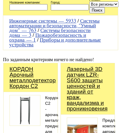
Название компании:
Город:
Инженерные системы —
5933
/
Системы
автоматизации и безопасности, "Умный
дом" —
763
/
Системы безопасности
дома —
3
/
Пожаробезопасность и
охрана —
1
/
Приборы и дополнительные
устройства
По заданным критериям ничего не найдено!
КОРДОН
Лазерный 3D
Арочный
датчик LZR-
металлодетектор
S600 защиты
Кордон С2
ценностей и
зданий от
краж,
Кордон
вандализма и
С2
проникновения
-
арочный
металлодетектор,
Предлагаем
предназначен
комплекты
для
автоматики