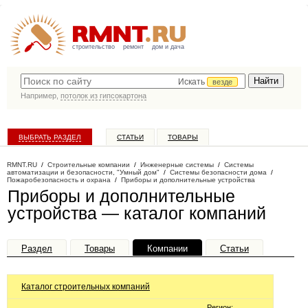
строительство
ремонт
дом и дача
Искать
везде
Например,
потолок из гипсокартона
ВЫБРАТЬ РАЗДЕЛ
СТАТЬИ
ТОВАРЫ
КАТАЛОГ КОМПАНИЙ
RMNT.RU
/
Строительные компании
/
Инженерные системы
/
Системы
автоматизации и безопасности, "Умный дом"
/
Системы безопасности дома
/
Пожаробезопасность и охрана
/
Приборы и дополнительные устройства
Приборы и дополнительные
устройства — каталог компаний
Раздел
Товары
Компании
Статьи
Каталог строительных компаний
Регион: