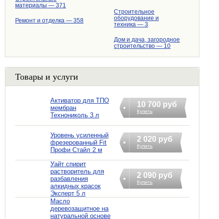
материалы — 371
Строительное
оборудование и
Ремонт и отделка — 358
техника — 3
Дом и дача, загородное
строительство — 10
Товары и услуги
Активатор для ТПО
10 700 руб
мембран
Купить
Технониколь 3 л
Уровень усиленный
2 020 руб
фрезерованный Fit
Купить
Профи Стайл 2 м
Уайт спирит
растворитель для
2 090 руб
разбавления
Купить
алкидных красок
Эксперт 5 л
Масло
деревозащитное на
натуральной основе