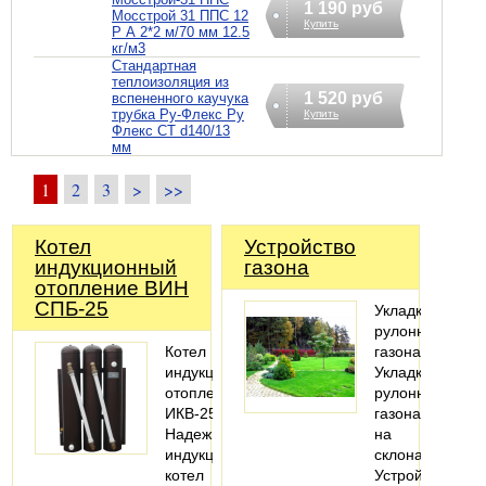
1 190 руб
Мосстрой 31 ППС 12
Купить
Р А 2*2 м/70 мм 12.5
кг/м3
Стандартная
теплоизоляция из
1 520 руб
вспененного каучука
трубка Ру-Флекс Ру
Купить
Флекс СТ d140/13
мм
1
2
3
>
>>
Котел
Устройство
индукционный
газона
отопление ВИН
СПБ-25
Укладка
рулонного
Котел
газона
индукционный
Укладка
отопление
рулонного
ИКВ-25.
газона
Надежный
на
индукционный
склонах
котел
Устройство