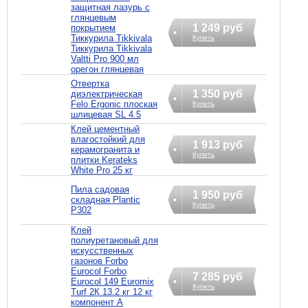
защитная лазурь с
глянцевым
1 249 руб
покрытием
Тиккурила Tikkivala
Купить
Тиккурила Tikkivala
Valtti Pro 900 мл
орегон глянцевая
Отвертка
1 350 руб
диэлектрическая
Felo Ergonic плоская
Купить
шлицевая SL 4.5
Клей цементный
влагостойкий для
1 913 руб
керамогранита и
Купить
плитки Kerateks
White Pro 25 кг
Пила садовая
1 950 руб
складная Plantic
Купить
P302
Клей
полиуретановый для
искусственных
газонов Forbo
Eurocol Forbo
7 285 руб
Eurocol 149 Euromix
Купить
Turf 2К 13.2 кг 12 кг
компонент А