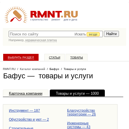
строительство
ремонт
дом и дача
Искать
везде
Например,
керамическая плитка
ВЫБРАТЬ РАЗДЕЛ
СТАТЬИ
ТОВАРЫ
КАТАЛОГ КОМПАНИЙ
RMNT.RU
/
Каталог компаний
/
Бафус
/ Товары и услуги
Бафус — товары и услуги
Карточка компании
Товары и услуги — 1000
Офисы, филиалы — 1
Инструмент — 187
Благоустройство
территории — 26
Обустройство и уют — 2
Инженерные
системы — 43
Строительные