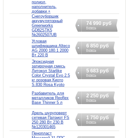
полиол,
наполнитель,
добавки +
Снегоуборщик
аккумуляторный
74 990 руб
Greenworks
Купить
GD82STK5
№2602507UB
Угловая
6 850 руб
шлифмашина Alteco
AG 2000 180.1 2000
Купить
Вт 220 В
Эпоксидная
затирочная смесь
5 683 руб
Литокол Starlike
Color Crystal Evo 2.5
Купить
кг розовая Киото
S.830 Rosa Kyoto
Разбавитель для
2 250 руб
металликов Reoflex
Купить
Base Thinner 5 л
Дрель шуруповерт
1 750 руб
сетевая Патриот FS
250 280 Вт 230 В
Купить
№120301465
Пенопласт
Мосстрой-31 ППС