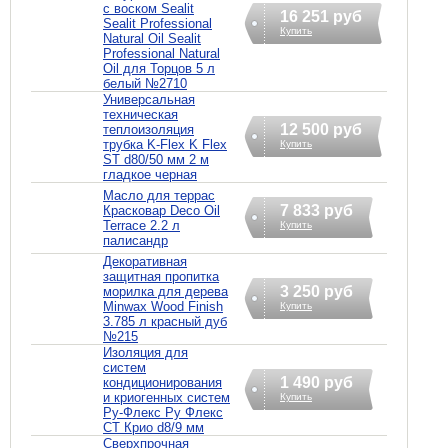
с воском Sealit
16 251 руб
Sealit Professional
Купить
Natural Oil Sealit
Professional Natural
Oil для Торцов 5 л
белый №2710
Универсальная
техническая
12 500 руб
теплоизоляция
трубка K-Flex K Flex
Купить
ST d80/50 мм 2 м
гладкое черная
Масло для террас
7 833 руб
Красковар Deco Oil
Terrace 2.2 л
Купить
палисандр
Декоративная
защитная пропитка
3 250 руб
морилка для дерева
Minwax Wood Finish
Купить
3.785 л красный дуб
№215
Изоляция для
систем
1 490 руб
кондиционирования
и криогенных систем
Купить
Ру-Флекс Ру Флекс
СТ Крио d8/9 мм
Сверхпрочная