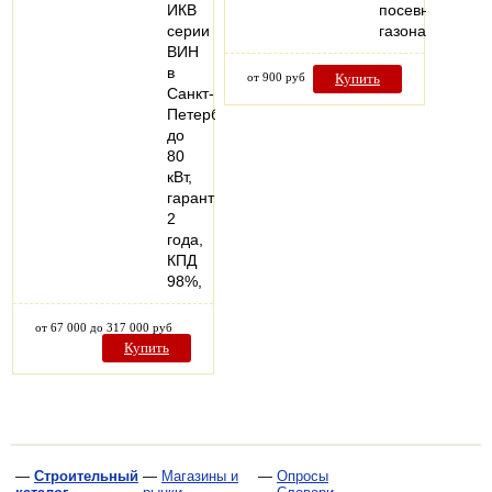
ИКВ
посевного
серии
газона
ВИН
в
от 900 руб
Купить
Санкт-
Петербурге
до
80
кВт,
гарантия
2
года,
КПД
98%,
от 67 000 до 317 000 руб
Купить
—
Строительный
—
Магазины и
—
Опросы