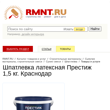
строительство
ремонт
дом и дача
Искать
везде
Например,
дизайн интерьера
ВЫБРАТЬ РАЗДЕЛ
СТАТЬИ
ТОВАРЫ
КАТАЛОГ КОМПАНИЙ
RMNT.RU
/
Каталог товаров и услуг
/
Строительные материалы
/
Сыпучие
материалы, строительные смеси
/
Сухие смеси
/
Шпатлевка
/
Товары и услуги
Шпатлевка латексная Престиж
1,5 кг
. Краснодар