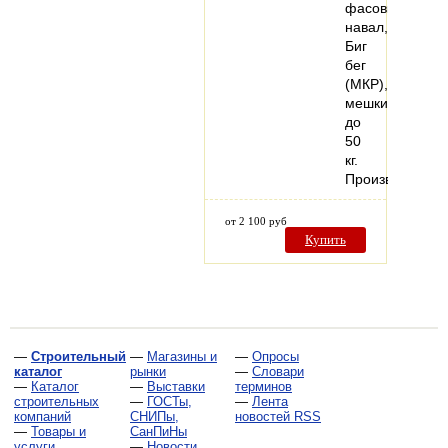
фасовки:
навал,
Биг
бег
(МКР),
мешки
до
50
кг.
Производстве
от 2 100 руб
Купить
—
Строительный
—
Магазины и
—
Опросы
каталог
рынки
—
Словари
—
Каталог
—
Выставки
терминов
строительных
—
ГОСТы,
—
Лента
компаний
СНИПы,
новостей RSS
—
Товары и
СанПиНы
услуги
—
Новости