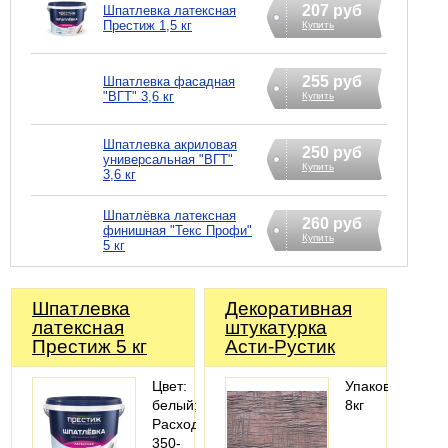
207 руб
Шпатлевка латексная
Престиж 1,5 кг
Купить
255 руб
Шпатлевка фасадная
"ВГТ" 3,6 кг
Купить
Шпатлевка акриловая
250 руб
универсальная "ВГТ"
Купить
3,6 кг
Шпатлёвка латексная
260 руб
финишная "Текс Профи"
Купить
5 кг
Шпатлевка
Декоративная
латексная
штукатурка
Престиж 5 кг
Асти-Рустик
Цвет:
Упаковка:
белый;
8кг
Расход:
350-