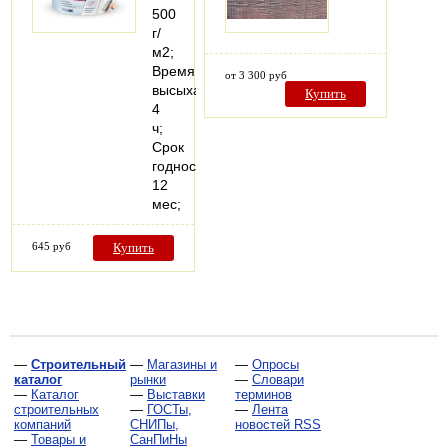
500
г/
м2;
Время
от 3 300 руб
высыхания:
Купить
4
ч;
Срок
годности:
12
мес;
645 руб
Купить
—
Строительный
—
Магазины и
—
Опросы
каталог
рынки
—
Словари
—
Каталог
—
Выставки
терминов
строительных
—
ГОСТы,
—
Лента
компаний
СНИПы,
новостей RSS
—
Товары и
СанПиНы