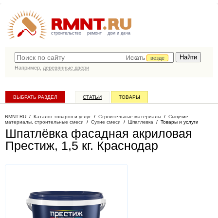
строительство
ремонт
дом и дача
Искать
везде
Например,
деревянные двери
ВЫБРАТЬ РАЗДЕЛ
СТАТЬИ
ТОВАРЫ
КАТАЛОГ КОМПАНИЙ
RMNT.RU
/
Каталог товаров и услуг
/
Строительные материалы
/
Сыпучие
материалы, строительные смеси
/
Сухие смеси
/
Шпатлевка
/
Товары и услуги
Шпатлёвка фасадная акриловая
Престиж, 1,5 кг
. Краснодар