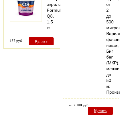
акриловая
от
Formula
2
Q8,
до
1,5
500
кг
микрон.
Варианты
фасовки:
157 руб
Купить
навал,
Биг
бег
(МКР),
мешки
до
50
кг.
Производстве
от 2 100 руб
Купить