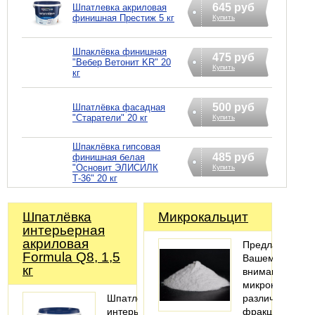
645 руб
Шпатлевка акриловая
финишная Престиж 5 кг
Купить
Шпаклёвка финишная
475 руб
"Вебер Ветонит KR" 20
Купить
кг
500 руб
Шпатлёвка фасадная
"Старатели" 20 кг
Купить
Шпаклёвка гипсовая
485 руб
финишная белая
"Основит ЭЛИСИЛК
Купить
Т-36" 20 кг
Шпатлёвка
Микрокальцит
интерьерная
акриловая
Предлагаем
Formula Q8, 1,5
Вашему
кг
вниманию
микрокальцит
Шпатлёвка
различных
интерьерная
фракций