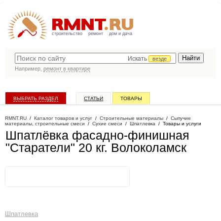
строительство
ремонт
дом и дача
Искать
везде
Например,
ремонт в квартире
ВЫБРАТЬ РАЗДЕЛ
СТАТЬИ
ТОВАРЫ
КАТАЛОГ КОМПАНИЙ
RMNT.RU
/
Каталог товаров и услуг
/
Строительные материалы
/
Сыпучие
материалы, строительные смеси
/
Сухие смеси
/
Шпатлевка
/
Товары и услуги
Шпатлёвка фасадно-финишная
"Старатели" 20 кг
. Волоколамск
Шпатлевка