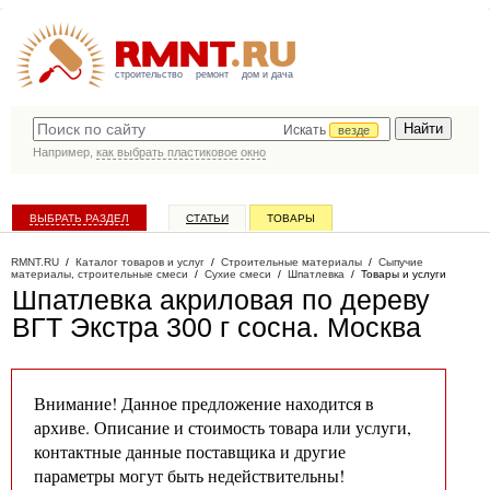
строительство
ремонт
дом и дача
Искать
везде
Например,
как выбрать пластиковое окно
ВЫБРАТЬ РАЗДЕЛ
СТАТЬИ
ТОВАРЫ
КАТАЛОГ КОМПАНИЙ
RMNT.RU
/
Каталог товаров и услуг
/
Строительные материалы
/
Сыпучие
материалы, строительные смеси
/
Сухие смеси
/
Шпатлевка
/
Товары и услуги
Шпатлевка акриловая по дереву
ВГТ Экстра 300 г сосна
. Москва
Внимание! Данное предложение находится в
архиве. Описание и стоимость товара или услуги,
контактные данные поставщика и другие
параметры могут быть недействительны!