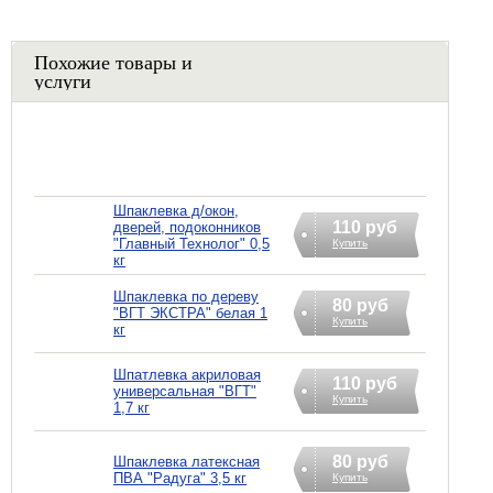
Похожие товары и
услуги
Шпаклевка д/окон,
110 руб
дверей, подоконников
"Главный Технолог" 0,5
Купить
кг
Шпаклевка по дереву
80 руб
"ВГТ ЭКСТРА" белая 1
Купить
кг
Шпатлевка акриловая
110 руб
универсальная "ВГТ"
Купить
1,7 кг
80 руб
Шпаклевка латексная
ПВА "Радуга" 3,5 кг
Купить