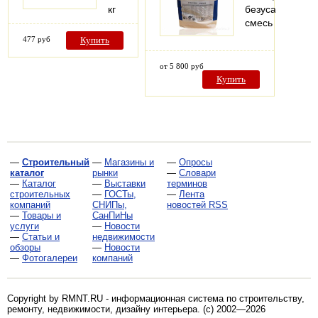
кг
безусадочная
смесь
477 руб
Купить
от 5 800 руб
Купить
—
Строительный
—
Магазины и
—
Опросы
каталог
рынки
—
Словари
—
Каталог
—
Выставки
терминов
строительных
—
ГОСТы,
—
Лента
компаний
СНИПы,
новостей RSS
—
Товары и
СанПиНы
услуги
—
Новости
—
Статьи и
недвижимости
обзоры
—
Новости
—
Фотогалереи
компаний
Copyright by RMNT.RU - информационная система по
строительству,
ремонту, недвижимости, дизайну интерьера
. (c) 2002—2026