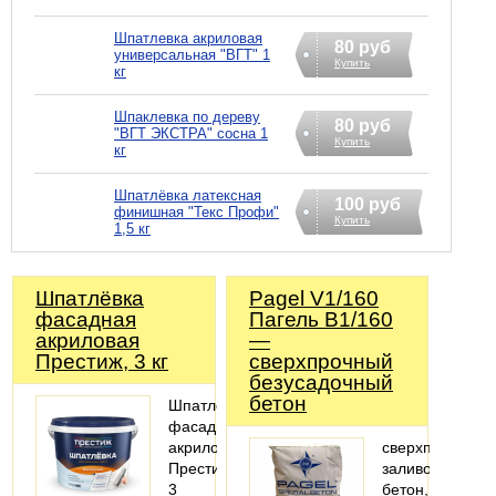
Шпатлевка акриловая
80 руб
универсальная "ВГТ" 1
Купить
кг
Шпаклевка по дереву
80 руб
"ВГТ ЭКСТРА" сосна 1
Купить
кг
Шпатлёвка латексная
100 руб
финишная "Текс Профи"
Купить
1,5 кг
Шпатлёвка
Pagel V1/160
фасадная
Пагель В1/160
акриловая
—
Престиж, 3 кг
сверхпрочный
безусадочный
бетон
Шпатлёвка
фасадная
акриловая
сверхпрочный
Престиж,
заливочный
3
бетон,