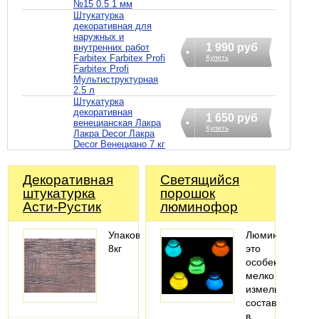
№15 0.5 1 мм
Штукатурка
декоративная для
наружных и
1 990 руб
внутренних работ
Farbitex Farbitex Profi
Купить
Farbitex Profi
Мультиструктурная
2.5 л
Штукатурка
декоративная
1 650 руб
венецианская Лакра
Купить
Лакра Decor Лакра
Decor Венециано 7 кг
Декоративная
Светящийся
штукатурка
порошок
Асти-Рустик
люминофор
Упаковка:
Люминофор
8кг
это
особенный
мелко
измельченный
состав
в