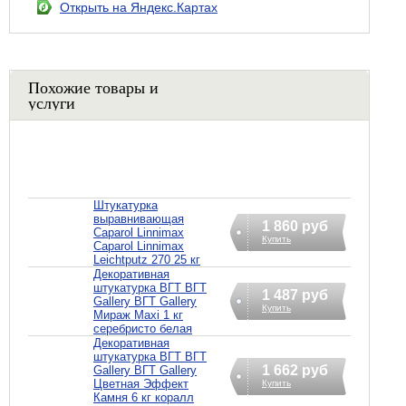
Открыть на Яндекс.Картах
Похожие товары и
услуги
Штукатурка
выравнивающая
1 860 руб
Caparol Linnimax
Купить
Caparol Linnimax
Leichtputz 270 25 кг
Декоративная
штукатурка ВГТ ВГТ
1 487 руб
Gallery ВГТ Gallery
Купить
Мираж Maxi 1 кг
серебристо белая
Декоративная
штукатурка ВГТ ВГТ
1 662 руб
Gallery ВГТ Gallery
Цветная Эффект
Купить
Камня 6 кг коралл