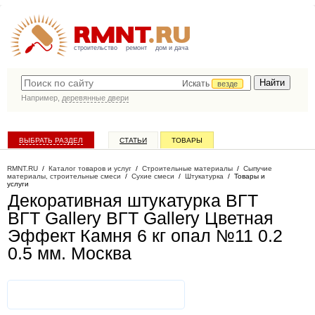
строительство
ремонт
дом и дача
Искать
везде
Например,
деревянные двери
ВЫБРАТЬ РАЗДЕЛ
СТАТЬИ
ТОВАРЫ
КАТАЛОГ КОМПАНИЙ
RMNT.RU
/
Каталог товаров и услуг
/
Строительные материалы
/
Сыпучие
материалы, строительные смеси
/
Сухие смеси
/
Штукатурка
/
Товары и
услуги
Декоративная штукатурка ВГТ
ВГТ Gallery ВГТ Gallery Цветная
Эффект Камня 6 кг опал №11 0.2
0.5 мм
. Москва