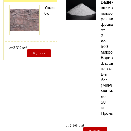
Вашему
Упаковка:
вниманию
8кг
микрокальцит
различных
фракций
от
2
до
500
от 3 300 руб
микрон.
Купить
Варианты
фасовки:
навал,
Биг
бег
(МКР),
мешки
до
50
кг.
Производстве
от 2 100 руб
Купить