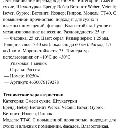
. Выравнивание перепадов до 40 мм.. Категории: Смеси
сухие, Штукатурки. Бренд: Вебер Ветонит Weber; Vetonit;
Isover; Gyproc; Ветонит; Изовер; Гипрок. Модель: TT40, С
повышенной прочностью, подходит для сухих и
влажных помещений, фасадов. Влагостойкая. Ручное и
механизированное нанесение. Разновидность: 25 кг
— Фасовка: 25 кг. Цвет: серая. Размер зерен: 1.25 мм.
Толщина слоя: 5-40 мм (локально до 60 мм). Расход: 1.7
кг/1 кв.м. Морозостойкость: 75. Температура
использования: от +10°С до +30°С
— Упаковка: 1 мешок
— Страна: Россия
— Номер: 1025041
— Артикул: 4630076179278
Технические характеристики
Категория: Смеси сухие, Штукатурки
Бренд: Вебер Ветонит Weber; Vetonit; Isover; Gyproc;
Ветонит; Изовер; Гипрок
Модель: TT40, С повышенной прочностью, подходит для
сухих и влажных помещений, фасадов. Влагостойкая.