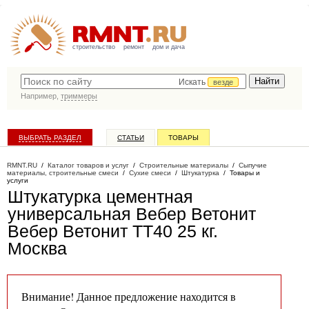
строительство
ремонт
дом и дача
Искать
везде
Например,
триммеры
ВЫБРАТЬ РАЗДЕЛ
СТАТЬИ
ТОВАРЫ
КАТАЛОГ КОМПАНИЙ
RMNT.RU
/
Каталог товаров и услуг
/
Строительные материалы
/
Сыпучие
материалы, строительные смеси
/
Сухие смеси
/
Штукатурка
/
Товары и
услуги
Штукатурка цементная
универсальная Вебер Ветонит
Вебер Ветонит TT40 25 кг
.
Москва
Внимание! Данное предложение находится в