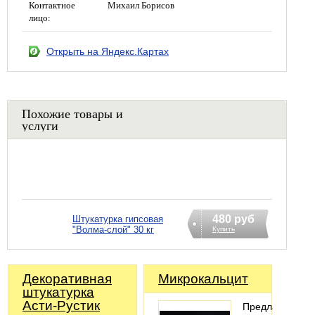
Контактное
Михаил Борисов
лицо:
Открыть на Яндекс.Картах
Похожие товары и
услуги
480 руб
Штукатурка гипсовая
"Волма-слой" 30 кг
Купить
Декоративная
Микрокальцит
штукатурка
Асти-Рустик
Предлагаем