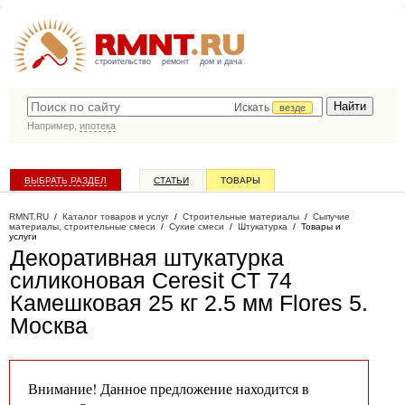
строительство
ремонт
дом и дача
Искать
везде
Например,
ипотека
ВЫБРАТЬ РАЗДЕЛ
СТАТЬИ
ТОВАРЫ
КАТАЛОГ КОМПАНИЙ
RMNT.RU
/
Каталог товаров и услуг
/
Строительные материалы
/
Сыпучие
материалы, строительные смеси
/
Сухие смеси
/
Штукатурка
/
Товары и
услуги
Декоративная штукатурка
силиконовая Ceresit CT 74
Камешковая 25 кг 2.5 мм Flores 5
.
Москва
Внимание! Данное предложение находится в