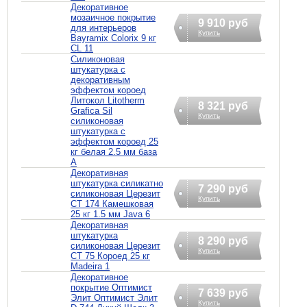
Декоративное
мозаичное покрытие
9 910 руб
для интерьеров
Купить
Bayramix Colorix 9 кг
CL 11
Силиконовая
штукатурка с
декоративным
эффектом короед
Литокол Litotherm
8 321 руб
Grafica Sil
Купить
силиконовая
штукатурка с
эффектом короед 25
кг белая 2.5 мм база
A
Декоративная
штукатурка силикатно
7 290 руб
силиконовая Церезит
Купить
CT 174 Камешковая
25 кг 1.5 мм Java 6
Декоративная
штукатурка
8 290 руб
силиконовая Церезит
Купить
CT 75 Короед 25 кг
Madeira 1
Декоративное
покрытие Оптимист
7 639 руб
Элит Оптимист Элит
Купить