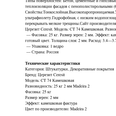
Типы поверхностей: Бетон, цементные и гипсовые
теплоизоляции фасадов с пенополистирольными (C
Свойства:Тонкослойная.Высокопаропроницаемая.Ус
ультрафиолету.Гидрофобная, с низким водопогло
перекрывать мелкие трещины.Сайт производителя: 
Церезит Ceresit. Модель: CT 74 Камешковая. Разнов
— Фасовка: 25 кг. Размер зерен: 2 мм. Эффект: ка
готовый цвет. Толщина слоя: 2 мм. Расход: 3.4—3.7
— Упаковка: 1 ведро
— Страна: Россия
Технические характеристики
Категория: Штукатурки, Декоративные покрытия
Бренд: Церезит Ceresit
Модель: CT 74 Камешковая
Разновидность: 25 кг 2 мм Madeira 2
Фасовка: 25 кг
Размер зерен: 2 мм
Эффект: камешковая фактура
Цвет по производителю: Madeira 2