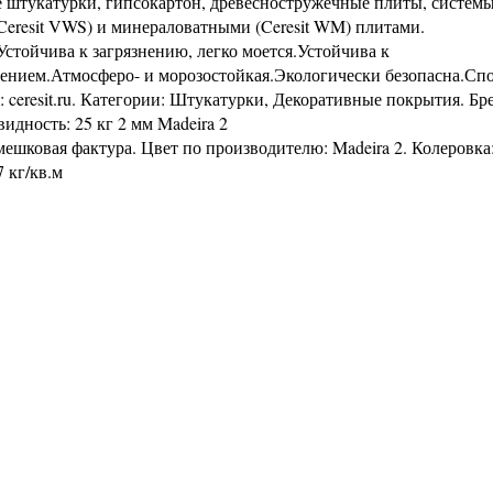
 штукатурки, гипсокартон, древесностружечные плиты, систем
eresit VWS) и минераловатными (Ceresit WM) плитами.
тойчива к загрязнению, легко моется.Устойчива к
щением.Атмосферо- и морозостойкая.Экологически безопасна.Сп
ceresit.ru. Категории: Штукатурки, Декоративные покрытия. Бр
идность: 25 кг 2 мм Madeira 2
мешковая фактура. Цвет по производителю: Madeira 2. Колеровка
 кг/кв.м