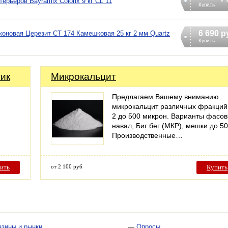
ерьеров Bayramix Colorix 9 кг CL 11
Купить
6 690 р
коновая Церезит CT 174 Камешковая 25 кг 2 мм Quartz
Купить
тик
Микрокальцит
Предлагаем Вашему вниманию
микрокальцит различных фракций
2 до 500 микрон. Варианты фасов
навал, Биг бег (МКР), мешки до 50 
Производственные…
ить
от 2 100 руб
Купить
азины и рынки
—
Опросы