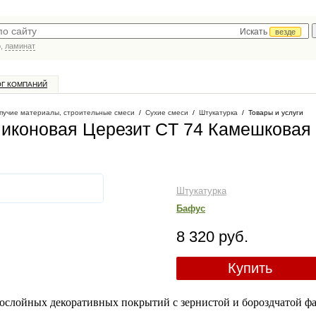
Искать
везде
р,
ламинат
ОГ КОМПАНИЙ
пучие материалы, строительные смеси
/
Сухие смеси
/
Штукатурка
/
Товары и услуги
иконовая Церезит CT 74 Камешковая 
Штукатурка
Бафус
8 320 руб.
Купить
кослойных декоративных покрытий с зернистой и бороздчатой ф