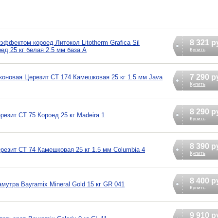
8 321 р
ффектом короед Литокол Litotherm Grafica Sil
д 25 кг белая 2.5 мм база A
Купить
7 290 р
коновая Церезит CT 174 Камешковая 25 кг 1.5 мм Java
Купить
8 290 р
езит CT 75 Короед 25 кг Madeira 1
Купить
8 390 р
резит CT 74 Камешковая 25 кг 1.5 мм Columbia 4
Купить
8 400 р
утра Bayramix Mineral Gold 15 кг GR 041
Купить
9 910 р