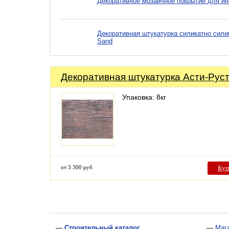
Декоративное мозаичное покрытие для инт
Декоративная штукатурка силикатно сили
Sand
Декоративная штукатурка Асти-Рус
Упаковка: 8кг
от 3 300 руб
Куп
—
Строительный каталог
—
Маг