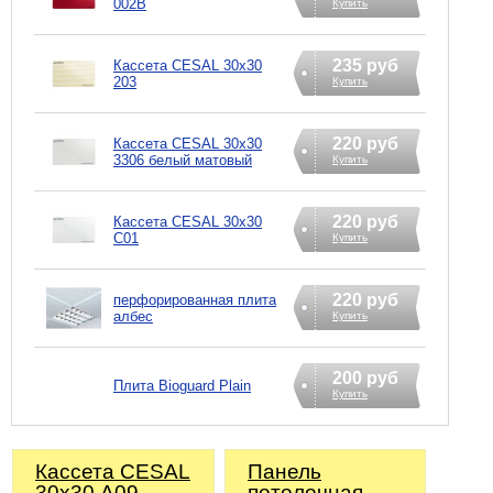
002B
Купить
235 руб
Кассета CESAL 30х30
203
Купить
220 руб
Кассета CESAL 30х30
3306 белый матовый
Купить
220 руб
Кассета CESAL 30х30
C01
Купить
220 руб
перфорированная плита
албес
Купить
200 руб
Плита Bioguard Plain
Купить
Кассета CESAL
Панель
30х30 A09
потолочная