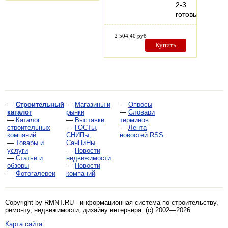
2-3
готовых…
2 504.40 руб
Купить
—
Строительный
—
Магазины и
—
Опросы
каталог
рынки
—
Словари
—
Каталог
—
Выставки
терминов
строительных
—
ГОСТы,
—
Лента
компаний
СНИПы,
новостей RSS
—
Товары и
СанПиНы
услуги
—
Новости
—
Статьи и
недвижимости
обзоры
—
Новости
—
Фотогалереи
компаний
Copyright by RMNT.RU - информационная система по
строительству,
ремонту, недвижимости, дизайну интерьера
. (c) 2002—2026
Карта сайта