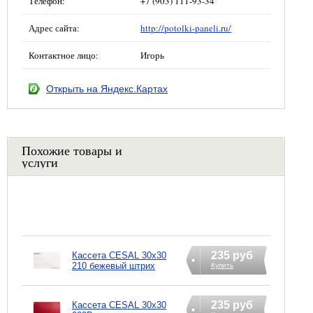
Телефон:
+7 (903) 111-93-34
Адрес сайта:
http://potolki-paneli.ru/
Контактное лицо:
Игорь
Открыть на Яндекс.Картах
Похожие товары и
услуги
235 руб
Кассета CESAL 30х30
210 бежевый штрих
Купить
235 руб
Кассета CESAL 30х30