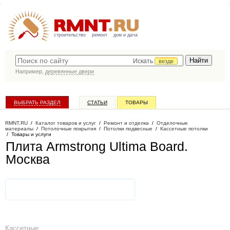
строительство
ремонт
дом и дача
Искать
везде
Например,
деревянные двери
ВЫБРАТЬ РАЗДЕЛ
СТАТЬИ
ТОВАРЫ
КАТАЛОГ КОМПАНИЙ
RMNT.RU
/
Каталог товаров и услуг
/
Ремонт и отделка
/
Отделочные
материалы
/
Потолочные покрытия
/
Потолки подвесные
/
Кассетные потолки
/
Товары и услуги
Плита Armstrong Ultima Board
.
Москва
Кассетные