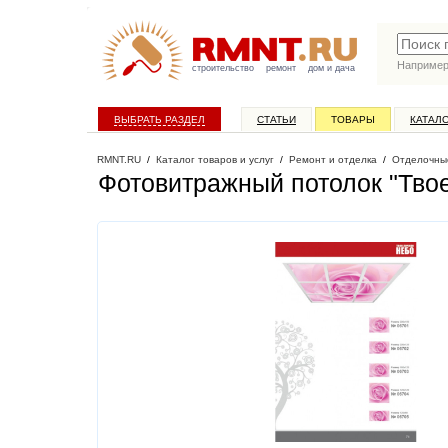
Наприме
строительство
ремонт
дом и дача
ВЫБРАТЬ РАЗДЕЛ
СТАТЬИ
ТОВАРЫ
КАТАЛ
RMNT.RU
/
Каталог товаров и услуг
/
Ремонт и отделка
/
Отделочны
Фотовитражный потолок "Тво