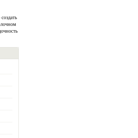
 создать
олочном
дочность