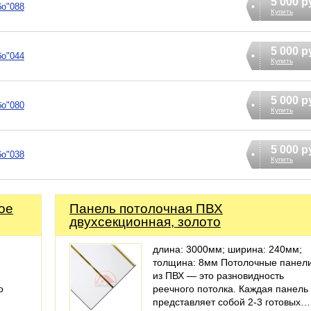
5 000 р
бо"088
Купить
5 000 р
бо"044
Купить
5 000 р
бо"080
Купить
5 000 р
бо"038
Купить
ое
Панель потолочная ПВХ
двухсекционная, золото
длина: 3000мм; ширина: 240мм;
толщина: 8мм Потолочные панел
из ПВХ — это разновидность
о
реечного потолка. Каждая панель
представляет собой 2-3 готовых…