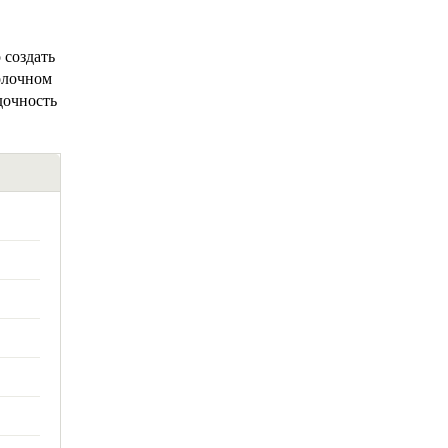
 создать
олочном
дочность