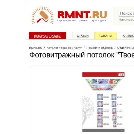
Наприме
строительство
ремонт
дом и дача
ВЫБРАТЬ РАЗДЕЛ
СТАТЬИ
ТОВАРЫ
КАТАЛ
RMNT.RU
/
Каталог товаров и услуг
/
Ремонт и отделка
/
Отделочны
Фотовитражный потолок "Тво