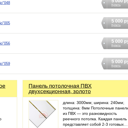
5 000 р
бо"048
Купить
5 000 р
бо"005
Купить
5 000 р
бо"056
Купить
5 000 р
бо"059
Купить
ое
Панель потолочная ПВХ
двухсекционная, золото
длина: 3000мм; ширина: 240мм;
толщина: 8мм Потолочные панел
из ПВХ — это разновидность
о
реечного потолка. Каждая панель
представляет собой 2-3 готовых…