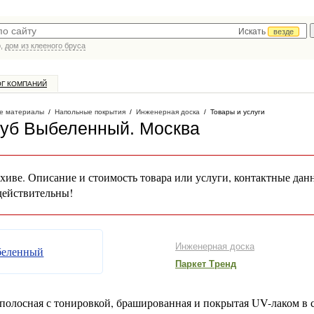
Искать
везде
р,
дом из клееного бруса
ОГ КОМПАНИЙ
е материалы
/
Напольные покрытия
/
Инженерная доска
/
Товары и услуги
Дуб Выбеленный
. Москва
хиве. Описание и стоимость товара или услуги, контактные дан
действительны!
Инженерная доска
Паркет Тренд
олосная с тонировкой, брашированная и покрытая UV-лаком в 