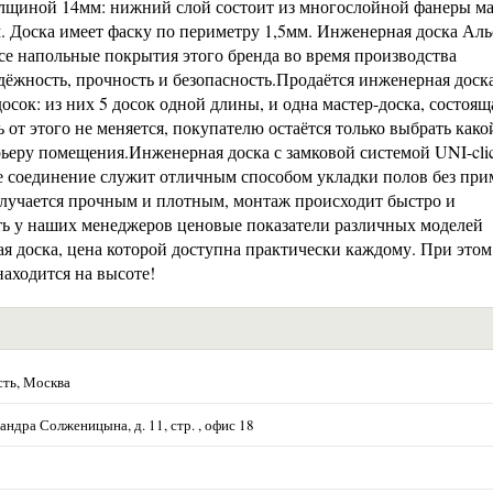
толщиной 14мм: нижний слой состоит из многослойной фанеры м
. Доска имеет фаску по периметру 1,5мм. Инженерная доска Аль
Все напольные покрытия этого бренда во время производства
жность, прочность и безопасность.Продаётся инженерная доска
осок: из них 5 досок одной длины, и одна мастер-доска, состоящ
 от этого не меняется, покупателю остаётся только выбрать како
ьеру помещения.Инженерная доска с замковой системой UNI-clic
кое соединение служит отличным способом укладки полов без пр
олучается прочным и плотным, монтаж происходит быстро и
ть у наших менеджеров ценовые показатели различных моделей
 доска, цена которой доступна практически каждому. При этом
находится на высоте!
сть, Москва
андра Солженицына, д. 11, стр. , офис 18