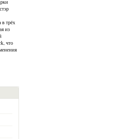
арки
стэр
 в трёх
ая из
й
k, что
именения