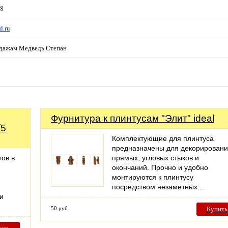
38
d.ru
дажам Медведь Степан
Фурнитура к плинтусам "Элит" ideal
(5
Комплектующие для плинтуса
предназначены для декорирован
тов в
прямых, угловых стыков и
окончаний. Прочно и удобно
монтируются к плинтусу
посредством незаметных…
и
50 руб
Купить