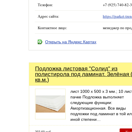
Телефон:
+7 (925) 740-82-
Адрес сайта:
https://parket-tren
Контактное лицо:
менеджер по про
Открыть на Яндекс.Картах
Подложка листовая "Солид" из
полистирола под ламинат. Зелёная 
кв.м.)
лист 1000 x 500 x 3 мм.; 10 лис
пачке Подложка выполняет
следующие функции:
Амортизационная. Все виды
подложки под ламинат в той ил
иной степени…
303.60 руб