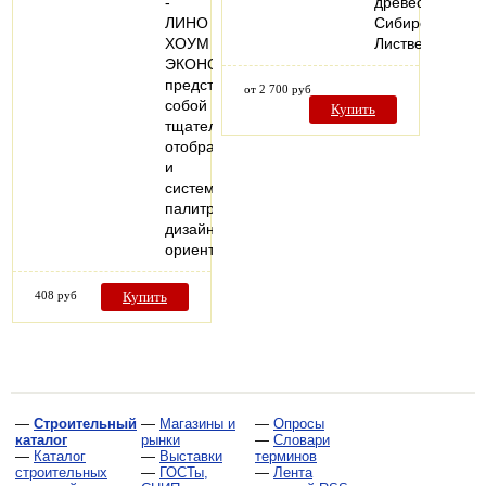
-
древесины
ЛИНО
Сибирской
ХОУМ
Лиственницы.
ЭКОНОМ
представляет
от 2 700 руб
собой
Купить
тщательно
отобранную
и
систематизированную
палитру
дизайнов,
ориентированную…
408 руб
Купить
—
Строительный
—
Магазины и
—
Опросы
каталог
рынки
—
Словари
—
Каталог
—
Выставки
терминов
строительных
—
ГОСТы,
—
Лента