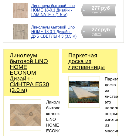
Линолеум бытовой Lino
277 руб
HOME 18-0.1 Дизайн -
Купить
LAMINATE 7 (1.5 м)
Линолеум бытовой Lino
277 руб
HOME 18-0.1 Дизайн -
Купить
ДУБ СВЕТЛЫЙ 3 (3.5 м)
Линолеум
Паркетная
бытовой LiNO
доска из
HOME
лиственницы
ECONOM
Дизайн -
Паркетная
СИНТРА Е530
доска
(3.0 м)
из
лиственницы
Линолеум
это
бытовой
напольное
коллекции
покрытие,
LiNO
изготовленное
HOME
из
ECONOM
массива