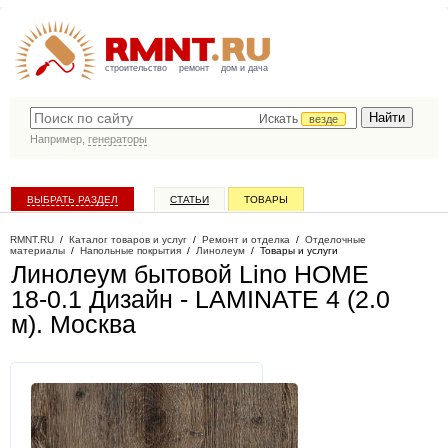
строительство
ремонт
дом и дача
Искать
везде
Например,
генераторы
ВЫБРАТЬ РАЗДЕЛ
СТАТЬИ
ТОВАРЫ
КАТАЛОГ КОМПАНИЙ
RMNT.RU
/
Каталог товаров и услуг
/
Ремонт и отделка
/
Отделочные
материалы
/
Напольные покрытия
/
Линолеум
/
Товары и услуги
Линолеум бытовой Lino HOME
18-0.1 Дизайн - LAMINATE 4 (2.0
м)
. Москва