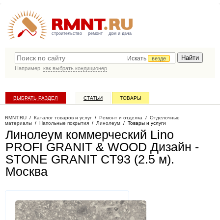
строительство
ремонт
дом и дача
Искать
везде
Например,
как выбрать кондиционер
ВЫБРАТЬ РАЗДЕЛ
СТАТЬИ
ТОВАРЫ
КАТАЛОГ КОМПАНИЙ
RMNT.RU
/
Каталог товаров и услуг
/
Ремонт и отделка
/
Отделочные
материалы
/
Напольные покрытия
/
Линолеум
/
Товары и услуги
Линолеум коммерческий Lino
PROFI GRANIT & WOOD Дизайн -
STONE GRANIT CT93 (2.5 м)
.
Москва