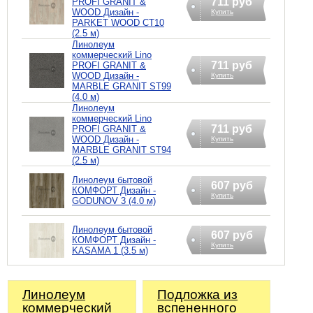
711 руб
PROFI GRANIT &
WOOD Дизайн -
Купить
PARKET WOOD CT10
(2.5 м)
Линолеум
коммерческий Lino
711 руб
PROFI GRANIT &
WOOD Дизайн -
Купить
MARBLE GRANIT ST99
(4.0 м)
Линолеум
коммерческий Lino
711 руб
PROFI GRANIT &
WOOD Дизайн -
Купить
MARBLE GRANIT ST94
(2.5 м)
Линолеум бытовой
607 руб
КОМФОРТ Дизайн -
Купить
GODUNOV 3 (4.0 м)
Линолеум бытовой
607 руб
КОМФОРТ Дизайн -
Купить
KASAMA 1 (3.5 м)
Линолеум
Подложка из
коммерческий
вспененного