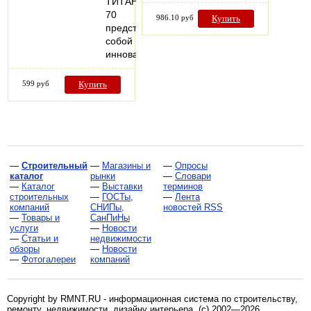
ТИТАН
70
986.10 руб
Купить
представляет
собой
инновационное…
599 руб
Купить
—
Строительный
—
Магазины и
—
Опросы
каталог
рынки
—
Словари
—
Каталог
—
Выставки
терминов
строительных
—
ГОСТы,
—
Лента
компаний
СНИПы,
новостей RSS
—
Товары и
СанПиНы
услуги
—
Новости
—
Статьи и
недвижимости
обзоры
—
Новости
—
Фотогалереи
компаний
Copyright by RMNT.RU - информационная система по
строительству,
ремонту, недвижимости, дизайну интерьера
. (c) 2002—2026