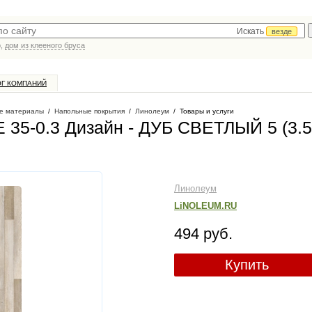
Искать
везде
р,
дом из клееного бруса
ОГ КОМПАНИЙ
е материалы
/
Напольные покрытия
/
Линолеум
/
Товары и услуги
 35-0.3 Дизайн - ДУБ СВЕТЛЫЙ 5 (3.5
Линолеум
LiNOLEUM.RU
494 руб.
Купить