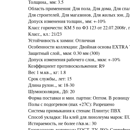
Толщина,, мм: 3.5
Область применения: Для пола, Для дома, Для спа
Для строителей, Для магазинов, Для жилых зон, Д
Допуск изменения толщин,, мм: +-10%
Класс горючести: КМ 5 по ФЗ 123 от 22.07.2008г, г
Класс,, кл.: 21/23
Устойчивость к химии: Отличная
Особенности коллекции: Двойная основа EXTRA 
Защитный слой,, мкм: 0.30 мм (300)
Допуск изменения рабочего слоя,, мкм: +-10%
Коэффициент противоскольжения: R9
Вес 1 м.кв.,, кг: 1.8
Срок службы,, лет: 15
Длина рулон.,, м: 18-30
Шумоизоляция,, Дб: 20
Форма поставки и мин. партии: Оптом. В розницу 
Полы с подогревом (max +27C): Разрешено
Система примыкания к стенам: Плинтус ПВХ
Способ укладки: На клей для линолеума марок:
Истираемость, не более г/кв.м.: 30
Безопасность материала ГОСТ, ТУ, ISO: Сертифи