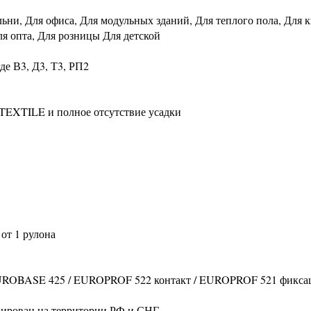
льни, Для офиса, Для модульных зданий, Для теплого пола, Для 
ля опта, Для розницы Для детской
де В3, Д3, Т3, РП2
TEXTILE и полное отсутствие усадки
от 1 рулона
 EUROBASE 425 / EUROPROF 522 контакт / EUROPROF 521 фикса
цирован на территории РФ и СНГ