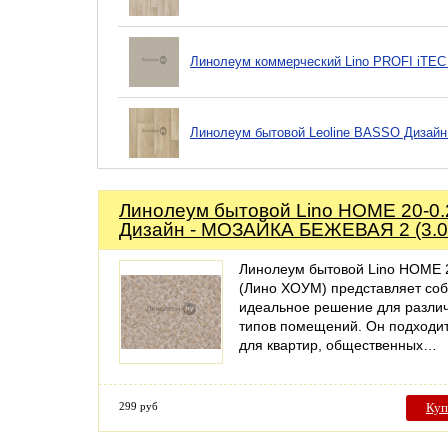
Линолеум коммерческий Lino PROFI iTEC 
Линолеум бытовой Leoline BASSO Дизайн
Линолеум бытовой Lino HOME 20-0.
Дизайн - МОЗАЙКА БЕЖЕВАЯ 2 (3.0
Линолеум бытовой Lino HOME 
(Лино ХОУМ) представляет со
идеальное решение для разли
типов помещений. Он подходит
для квартир, общественных…
299 руб
Куп