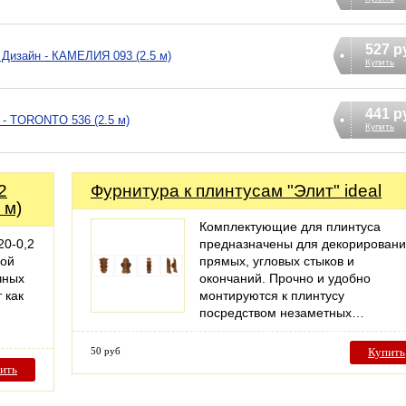
527 р
Дизайн - КАМЕЛИЯ 093 (2.5 м)
Купить
441 р
 - TORONTO 536 (2.5 м)
Купить
2
Фурнитура к плинтусам "Элит" ideal
 м)
Комплектующие для плинтуса
20-0,2
предназначены для декорирован
бой
прямых, угловых стыков и
чных
окончаний. Прочно и удобно
 как
монтируются к плинтусу
посредством незаметных…
50 руб
Купить
ить