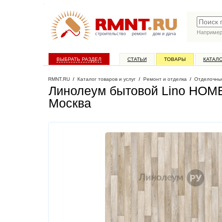
Наприме
строительство
ремонт
дом и дача
ВЫБРАТЬ РАЗДЕЛ
СТАТЬИ
ТОВАРЫ
КАТАЛ
RMNT.RU
/
Каталог товаров и услуг
/
Ремонт и отделка
/
Отделочны
Линолеум бытовой Lino HOME
Москва