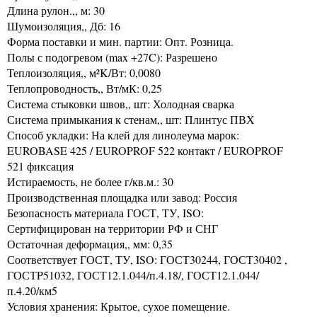
Длина рулон.,, м: 30
Шумоизоляция,, Дб: 16
Форма поставки и мин. партии: Опт. Розница.
Полы с подогревом (max +27C): Разрешено
Теплоизоляция,, м²K/Вт: 0,0080
Теплопроводность,, Вт/мК: 0,25
Система стыковки швов,, шт: Холодная сварка
Система примыкания к стенам,, шт: Плинтус ПВХ
Способ укладки: На клей для линолеума марок:
EUROBASE 425 / EUROPROF 522 контакт / EUROPROF
521 фиксация
Истираемость, не более г/кв.м.: 30
Производственная площадка или завод: Россия
Безопасность материала ГОСТ, ТУ, ISO:
Сертифицирован на территории РФ и СНГ
Остаточная деформация,, мм: 0,35
Соответствует ГОСТ, ТУ, ISO: ГОСТ30244, ГОСТ30402 ,
ГОСТP51032, ГОСТ12.1.044/п.4.18/, ГОСТ12.1.044/
п.4.20/км5
Условия хранения: Крытое, сухое помещение.