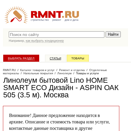
строительство
ремонт
дом и дача
Например,
как выбрать кондиционер
ВЫБРАТЬ РАЗДЕЛ
СТАТЬИ
ТОВАРЫ
КАТАЛОГ КОМПАНИЙ
RMNT.RU
/
Каталог товаров и услуг
/
Ремонт и отделка
/
Отделочные
материалы
/
Напольные покрытия
/
Линолеум
/
Товары и услуги
Линолеум бытовой Lino HOME
SMART ECO Дизайн - ASPIN ОАК
505 (3.5 м)
. Москва
Внимание! Данное предложение находится в
архиве. Описание и стоимость товара или услуги,
контактные данные поставщика и другие