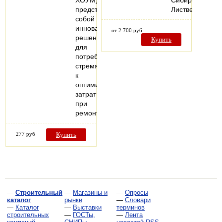
ХОУМ)
Сибирской
представляет
Лиственницы.
собой
инновационное
от 2 700 руб
решение
Купить
для
потребителей,
стремящихся
к
оптимизации
затрат
при
ремонте…
277 руб
Купить
—
Строительный
—
Магазины и
—
Опросы
каталог
рынки
—
Словари
—
Каталог
—
Выставки
терминов
строительных
—
ГОСТы,
—
Лента