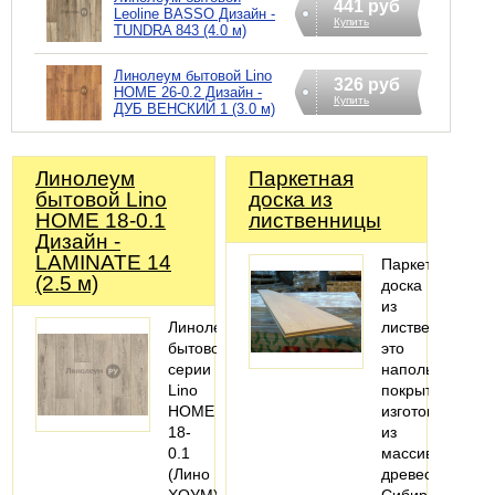
441 руб
Leoline BASSO Дизайн -
Купить
TUNDRA 843 (4.0 м)
Линолеум бытовой Lino
326 руб
HOME 26-0.2 Дизайн -
Купить
ДУБ ВЕНСКИЙ 1 (3.0 м)
Линолеум
Паркетная
бытовой Lino
доска из
HOME 18-0.1
лиственницы
Дизайн -
LAMINATE 14
Паркетная
(2.5 м)
доска
из
Линолеум
лиственницы
бытовой
это
серии
напольное
Lino
покрытие,
HOME
изготовленное
18-
из
0.1
массива
(Лино
древесины