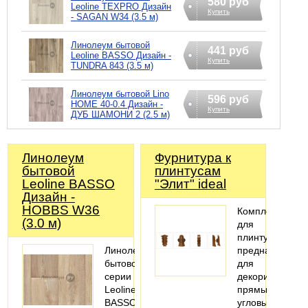
580 руб
Leoline TEXPRO Дизайн
Купить
- SAGAN W34 (3.5 м)
Линолеум бытовой
441 руб
Leoline BASSO Дизайн -
Купить
TUNDRA 843 (3.5 м)
Линолеум бытовой Lino
596 руб
HOME 40-0.4 Дизайн -
Купить
ДУБ ШАМОНИ 2 (2.5 м)
Линолеум
Фурнитура к
бытовой
плинтусам
Leoline BASSO
"Элит" ideal
Дизайн -
HOBBS W36
Комплектующи
(3.0 м)
для
плинтуса
Линолеум
предназначены
бытовой
для
серии
декорирования
Leoline
прямых,
BASSO
угловых