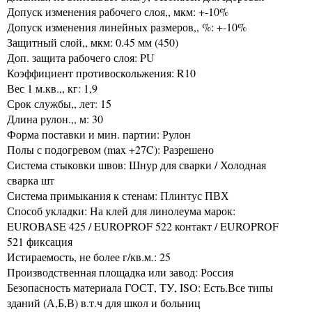
Допуск изменения рабочего слоя,, мкм: +-10%
Допуск изменения линейных размеров,, %: +-10%
Защитный слой,, мкм: 0.45 мм (450)
Доп. защита рабочего слоя: PU
Коэффициент противоскольжения: R10
Вес 1 м.кв.,, кг: 1,9
Срок службы,, лет: 15
Длина рулон.,, м: 30
Форма поставки и мин. партии: Рулон
Полы с подогревом (max +27C): Разрешено
Система стыковки швов: Шнур для сварки / Холодная
сварка шт
Система примыкания к стенам: Плинтус ПВХ
Способ укладки: На клей для линолеума марок:
EUROBASE 425 / EUROPROF 522 контакт / EUROPROF
521 фиксация
Истираемость, не более г/кв.м.: 25
Производственная площадка или завод: Россия
Безопасность материала ГОСТ, ТУ, ISO: Есть.Все типы
зданий (А,Б,В) в.т.ч для школ и больниц