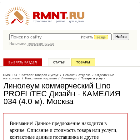
строительство
ремонт
дом и дача
Искать
везде
Например,
тепловые пушки
ВЫБРАТЬ РАЗДЕЛ
СТАТЬИ
ТОВАРЫ
КАТАЛОГ КОМПАНИЙ
RMNT.RU
/
Каталог товаров и услуг
/
Ремонт и отделка
/
Отделочные
материалы
/
Напольные покрытия
/
Линолеум
/
Товары и услуги
Линолеум коммерческий Lino
PROFI iTEC Дизайн - КАМЕЛИЯ
034 (4.0 м)
. Москва
Внимание! Данное предложение находится в
архиве. Описание и стоимость товара или услуги,
контактные данные поставщика и другие