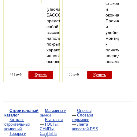
-
стыков
(Леолайн
и
БАССО)
окончаний.
представляет
Прочно
собой
и
высококачественное
удобно
напольное
монтируются
покрытие,
к
характеризующееся
плинтусу
инновационной
посредством
основой…
незаметных…
441 руб
Купить
50 руб
Купить
—
Строительный
—
Магазины и
—
Опросы
каталог
рынки
—
Словари
—
Каталог
—
Выставки
терминов
строительных
—
ГОСТы,
—
Лента
компаний
СНИПы,
новостей RSS
—
Товары и
СанПиНы