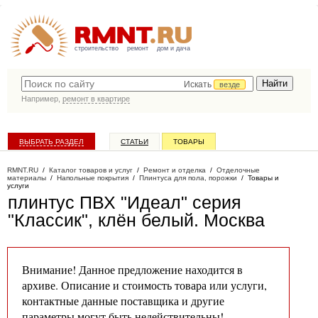
строительство
ремонт
дом и дача
Искать
везде
Например,
ремонт в квартире
ВЫБРАТЬ РАЗДЕЛ
СТАТЬИ
ТОВАРЫ
КАТАЛОГ КОМПАНИЙ
RMNT.RU
/
Каталог товаров и услуг
/
Ремонт и отделка
/
Отделочные
материалы
/
Напольные покрытия
/
Плинтуса для пола, порожки
/
Товары и
услуги
плинтус ПВХ "Идеал" серия
"Классик", клён белый
. Москва
Внимание! Данное предложение находится в
архиве. Описание и стоимость товара или услуги,
контактные данные поставщика и другие
параметры могут быть недействительны!