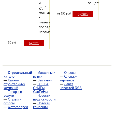
и
веществ!
удобно
монтируются
от 550 руб
Купить
к
плинтусу
посредством
незаметных…
50 руб
Купить
—
Строительный
—
Магазины и
—
Опросы
каталог
рынки
—
Словари
—
Каталог
—
Выставки
терминов
строительных
—
ГОСТы,
—
Лента
компаний
СНИПы,
новостей RSS
—
Товары и
СанПиНы
услуги
—
Новости
—
Статьи и
недвижимости
обзоры
—
Новости
—
Фотогалереи
компаний