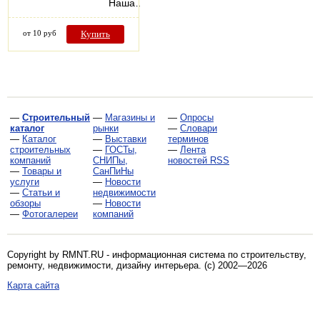
Наша…
от 10 руб
Купить
—
Строительный
—
Магазины и
—
Опросы
каталог
рынки
—
Словари
—
Каталог
—
Выставки
терминов
строительных
—
ГОСТы,
—
Лента
компаний
СНИПы,
новостей RSS
—
Товары и
СанПиНы
услуги
—
Новости
—
Статьи и
недвижимости
обзоры
—
Новости
—
Фотогалереи
компаний
Copyright by RMNT.RU - информационная система по
строительству,
ремонту, недвижимости, дизайну интерьера
. (c) 2002—2026
Карта сайта