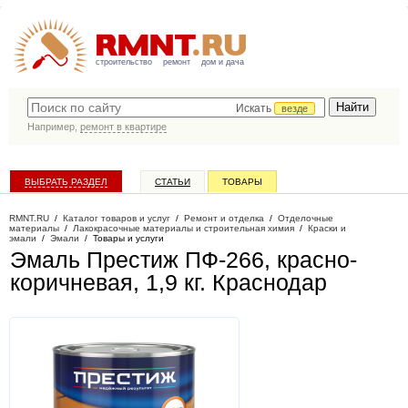
строительство
ремонт
дом и дача
Искать
везде
Например,
ремонт в квартире
ВЫБРАТЬ РАЗДЕЛ
СТАТЬИ
ТОВАРЫ
КАТАЛОГ КОМПАНИЙ
RMNT.RU
/
Каталог товаров и услуг
/
Ремонт и отделка
/
Отделочные
материалы
/
Лакокрасочные материалы и строительная химия
/
Краски и
эмали
/
Эмали
/
Товары и услуги
Эмаль Престиж ПФ-266, красно-
коричневая, 1,9 кг
. Краснодар