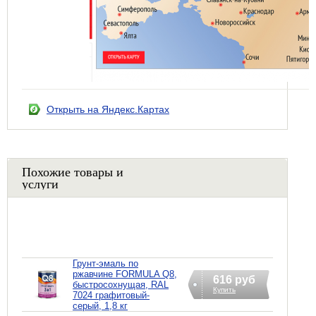
Открыть на Яндекс.Картах
Похожие товары и
услуги
Грунт-эмаль по
ржавчине FORMULA Q8,
616 руб
быстросохнущая, RAL
Купить
7024 графитовый-
серый, 1,8 кг