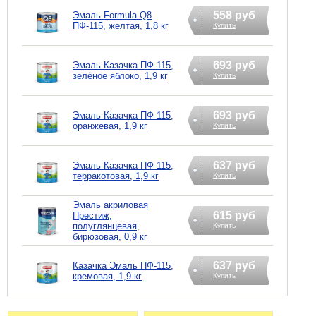
558 руб
Эмаль Formula Q8
ПФ-115, желтая, 1,8 кг
Купить
693 руб
Эмаль Казачка ПФ-115,
зелёное яблоко, 1,9 кг
Купить
693 руб
Эмаль Казачка ПФ-115,
оранжевая, 1,9 кг
Купить
637 руб
Эмаль Казачка ПФ-115,
терракотовая, 1,9 кг
Купить
Эмаль акриловая
615 руб
Престиж,
полуглянцевая,
Купить
бирюзовая, 0,9 кг
637 руб
Казачка Эмаль ПФ-115,
кремовая, 1,9 кг
Купить