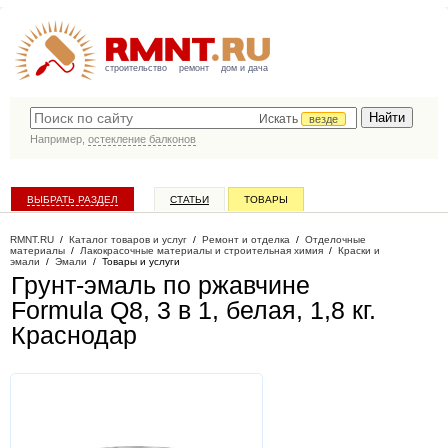
строительство
ремонт
дом и дача
Искать
везде
Например,
остекление балконов
ВЫБРАТЬ РАЗДЕЛ
СТАТЬИ
ТОВАРЫ
КАТАЛОГ КОМПАНИЙ
RMNT.RU
/
Каталог товаров и услуг
/
Ремонт и отделка
/
Отделочные
материалы
/
Лакокрасочные материалы и строительная химия
/
Краски и
эмали
/
Эмали
/
Товары и услуги
Грунт-эмаль по ржавчине
Formula Q8, 3 в 1, белая, 1,8 кг
.
Краснодар