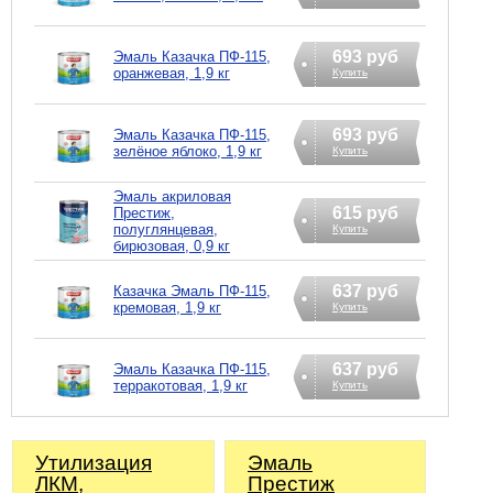
693 руб
Эмаль Казачка ПФ-115,
оранжевая, 1,9 кг
Купить
693 руб
Эмаль Казачка ПФ-115,
зелёное яблоко, 1,9 кг
Купить
Эмаль акриловая
615 руб
Престиж,
полуглянцевая,
Купить
бирюзовая, 0,9 кг
637 руб
Казачка Эмаль ПФ-115,
кремовая, 1,9 кг
Купить
637 руб
Эмаль Казачка ПФ-115,
терракотовая, 1,9 кг
Купить
Утилизация
Эмаль
ЛКМ,
Престиж