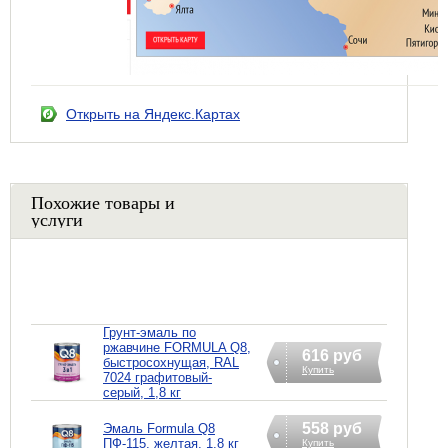
Открыть на Яндекс.Картах
Похожие товары и
услуги
Грунт-эмаль по
ржавчине FORMULA Q8,
616 руб
быстросохнущая, RAL
Купить
7024 графитовый-
серый, 1,8 кг
558 руб
Эмаль Formula Q8
ПФ-115, желтая, 1,8 кг
Купить