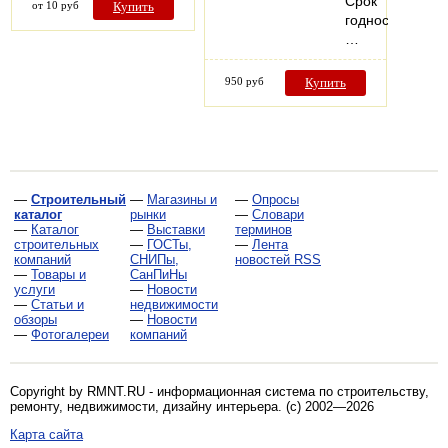
Срок
от 10 руб
Купить
годности:
…
950 руб
Купить
—
Строительный
—
Магазины и
—
Опросы
каталог
рынки
—
Словари
—
Каталог
—
Выставки
терминов
строительных
—
ГОСТы,
—
Лента
компаний
СНИПы,
новостей RSS
—
Товары и
СанПиНы
услуги
—
Новости
—
Статьи и
недвижимости
обзоры
—
Новости
—
Фотогалереи
компаний
Copyright by RMNT.RU - информационная система по
строительству,
ремонту, недвижимости, дизайну интерьера
. (c) 2002—2026
Карта сайта