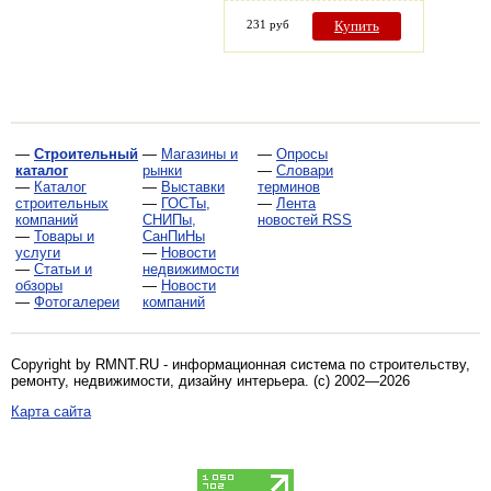
231 руб
Купить
—
Строительный
—
Магазины и
—
Опросы
каталог
рынки
—
Словари
—
Каталог
—
Выставки
терминов
строительных
—
ГОСТы,
—
Лента
компаний
СНИПы,
новостей RSS
—
Товары и
СанПиНы
услуги
—
Новости
—
Статьи и
недвижимости
обзоры
—
Новости
—
Фотогалереи
компаний
Copyright by RMNT.RU - информационная система по
строительству,
ремонту, недвижимости, дизайну интерьера
. (c) 2002—2026
Карта сайта