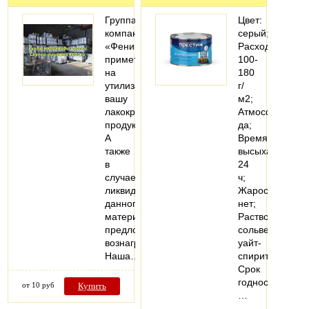
Группа
Цвет:
компаний
серый;
«Феникс»
Расход:
примет
100-
на
180
утилизацию
г/
вашу
м2;
лакокрасочную
Атмосферостой
продукцию.
да;
А
Время
также
высыхания:
в
24
случае
ч;
ликвидности
Жаростойкость
данного
нет;
материала
Растворитель:
предложит
сольвент,
вознаграждение.
уайт-
Наша…
спирит;
Срок
годности:
от 10 руб
Купить
…