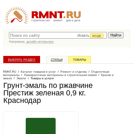
строительство
ремонт
дом и дача
Искать
везде
Например,
дизайн интерьера
ВЫБРАТЬ РАЗДЕЛ
СТАТЬИ
ТОВАРЫ
КАТАЛОГ КОМПАНИЙ
RMNT.RU
/
Каталог товаров и услуг
/
Ремонт и отделка
/
Отделочные
материалы
/
Лакокрасочные материалы и строительная химия
/
Краски и
эмали
/
Эмали
/
Товары и услуги
Грунт-эмаль по ржавчине
Престиж зеленая 0,9 кг
.
Краснодар